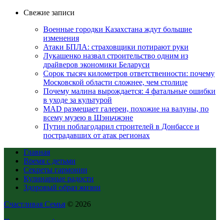
Свежие записи
Военные городки Казахстана ждут большие
изменения
Атаки БПЛА: страховщики потирают руки
Лукашенко назвал строительство одним из
драйверов экономики Беларуси
Сорок тысяч километров ответственности: почему
Московской области сложнее, чем столице
Почему малина вырождается: 4 фатальные ошибки
в уходе за культурой
MAD размещает галереи, похожие на валуны, по
всему музею в Шэньчжэне
Путин поблагодарил строителей в Донбассе и
пострадавших от атак регионах
Главная
Время с детьми
Секреты гармонии
Кулинарные радости
Здоровый образ жизни
Счастливая Семья
© 2026