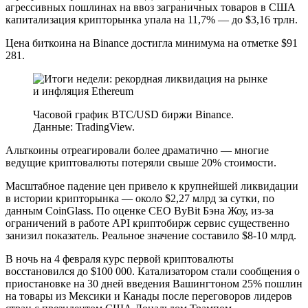
агрессивных пошлинах на ввоз заграничных товаров в США
капитализация крипторынка упала на 11,7% — до $3,16 трлн.
Цена биткоина на Binance достигла минимума на отметке $91
281.
Часовой график BTC/USD биржи Binance.
Данные: TradingView.
Альткоины отреагировали более драматично — многие
ведущие криптовалюты потеряли свыше 20% стоимости.
Масштабное падение цен привело к крупнейшей ликвидации
в истории крипторынка — около $2,27 млрд за сутки, по
данным CoinGlass. По оценке CEO ByBit Бэна Жоу, из-за
ограничений в работе API криптобирж сервис существенно
занизил показатель. Реальное значение составило $8-10 млрд.
В ночь на 4 февраля курс первой криптовалюты
восстановился до $100 000. Катализатором стали сообщения о
приостановке на 30 дней введения Вашингтоном 25% пошлин
на товары из Мексики и Канады после переговоров лидеров