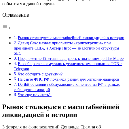
события уходящей недели.
Оглавление
Рынок столкнулся с масштабнейшей ликвидацией в истории
Дэвид Сакс назвал приоритеты «криптогруппы» при
президенте США, а Хестер Пирс — аналогичной структуры
SEC
Предложение Ethereum вернулось к значениям до The Merge
В сообществе возмутились усилением «монополии» TON в
Telegram
Что обсудить с друзьями?
На сайте ФНС РФ появился раздел для биткоин-майнеров
Deribit остановит обслуживание клиентов из РФ в рамках
соблюдения санкций
Что еще почитать?
Рынок столкнулся с масштабнейшей
ликвидацией в истории
3 февраля на фоне заявлений Дональда Трампа об