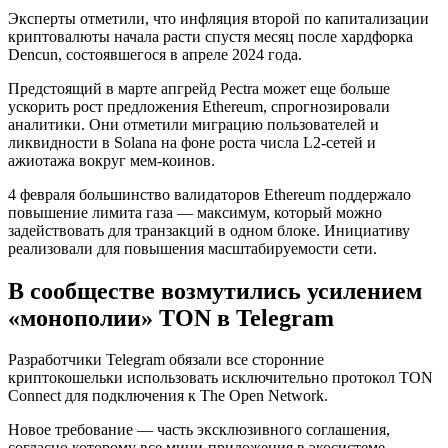
Эксперты отметили, что инфляция второй по капитализации
криптовалюты начала расти спустя месяц после хардфорка
Dencun, состоявшегося в апреле 2024 года.
Предстоящий в марте апгрейд Pectra может еще больше
ускорить рост предложения Ethereum, спрогнозировали
аналитики. Они отметили миграцию пользователей и
ликвидности в Solana на фоне роста числа L2-сетей и
ажиотажа вокруг мем-коинов.
4 февраля большинство валидаторов Ethereum поддержало
повышение лимита газа — максимум, который можно
задействовать для транзакций в одном блоке. Инициативу
реализовали для повышения масштабируемости сети.
В сообществе возмутились усилением
«монополии» TON в Telegram
Разработчики Telegram обязали все сторонние
криптокошельки использовать исключительно протокол TON
Connect для подключения к The Open Network.
Новое требование — часть эксклюзивного соглашения,
согласно которому все мини-приложения в экосистеме