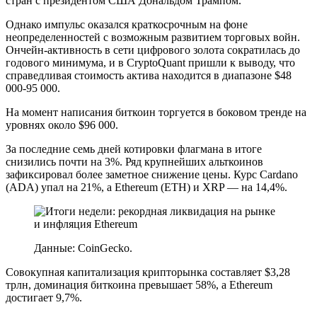
стран с президентом США Дональдом Трампом.
Однако импульс оказался краткосрочным на фоне
неопределенностей с возможным развитием торговых войн.
Ончейн-активность в сети цифрового золота сократилась до
годового минимума, и в CryptoQuant пришли к выводу, что
справедливая стоимость актива находится в диапазоне $48
000-95 000.
На момент написания биткоин торгуется в боковом тренде на
уровнях около $96 000.
За последние семь дней котировки флагмана в итоге
снизились почти на 3%. Ряд крупнейших альткоинов
зафиксировал более заметное снижение цены. Курс Cardano
(ADA) упал на 21%, а Ethereum (ETH) и XRP — на 14,4%.
Данные: CoinGecko.
Совокупная капитализация крипторынка составляет $3,28
трлн, доминация биткоина превышает 58%, а Ethereum
достигает 9,7%.