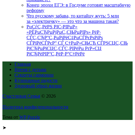
Конец эпохи ЕГЭ: в Госдуме готовят масштабную
реформу
Что русскому забава, то китайцу жуть: 5 млн
за «электричку» — это что за машина такая?
РџСѓС‚РёРЅ РІС‹РІРµР»
«РЁРµСЂРµРјРµС‚СЊРµРІРѕ» РёР·
СЃС‚СЂР°С‚РµРіРёС‡РµСЃРєРѕРіРѕ
СЃРїРёСЃРєР° СЃ С†РµР»СЊСЋ СЃРЅСЏС‚СЊ
РїСЂРµРїСЏС‚СЃС‚РІРёРµ РґР»СЏ
РїСЂРёРІР°С‚РёР·Р°С†РёРё
Главная
Время с детьми
Секреты гармонии
Кулинарные радости
Здоровый образ жизни
Счастливая Семья
© 2026
Политика конфиденциальности
Тема от
WP Puzzle
➤