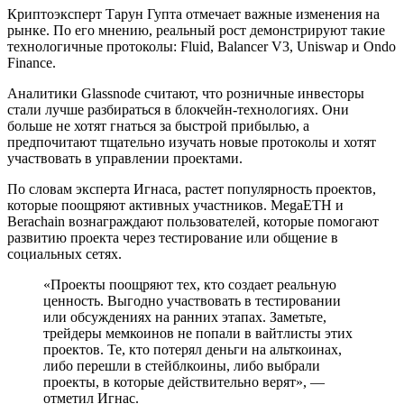
Криптоэксперт Тарун Гупта отмечает важные изменения на
рынке. По его мнению, реальный рост демонстрируют такие
технологичные протоколы: Fluid, Balancer V3, Uniswap и Ondo
Finance.
Аналитики Glassnode считают, что розничные инвесторы
стали лучше разбираться в блокчейн-технологиях. Они
больше не хотят гнаться за быстрой прибылью, а
предпочитают тщательно изучать новые протоколы и хотят
участвовать в управлении проектами.
По словам эксперта Игнаса, растет популярность проектов,
которые поощряют активных участников. MegaETH и
Berachain вознаграждают пользователей, которые помогают
развитию проекта через тестирование или общение в
социальных сетях.
«Проекты поощряют тех, кто создает реальную
ценность. Выгодно участвовать в тестировании
или обсуждениях на ранних этапах. Заметьте,
трейдеры мемкоинов не попали в вайтлисты этих
проектов. Те, кто потерял деньги на альткоинах,
либо перешли в стейблкоины, либо выбрали
проекты, в которые действительно верят», —
отметил Игнас.