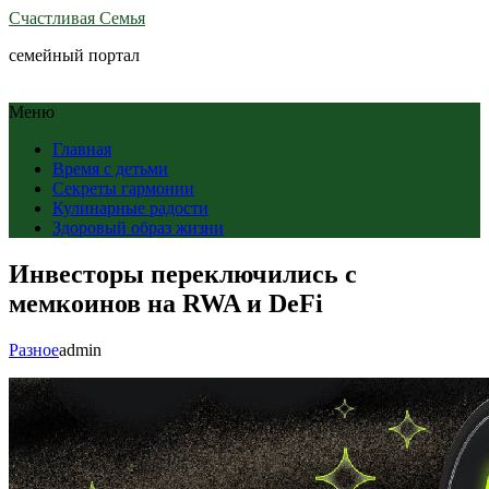
Счастливая Семья
семейный портал
Меню
Главная
Время с детьми
Секреты гармонии
Кулинарные радости
Здоровый образ жизни
Инвесторы переключились с
мемкоинов на RWA и DeFi
Разное
admin