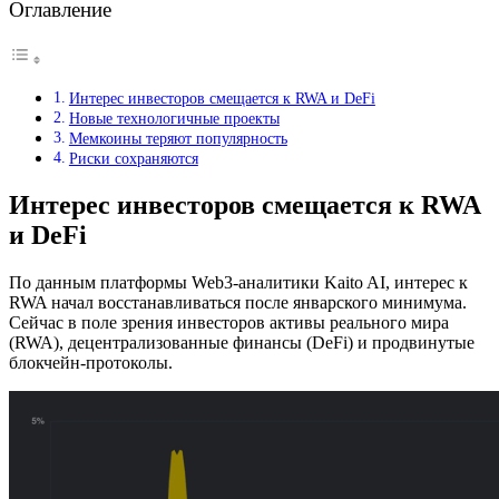
Оглавление
Интерес инвесторов смещается к RWA и DeFi
Новые технологичные проекты
Мемкоины теряют популярность
Риски сохраняются
Интерес инвесторов смещается к RWA
и DeFi
По данным платформы Web3-аналитики Kaito AI, интерес к
RWA начал восстанавливаться после январского минимума.
Сейчас в поле зрения инвесторов активы реального мира
(RWA), децентрализованные финансы (DeFi) и продвинутые
блокчейн-протоколы.