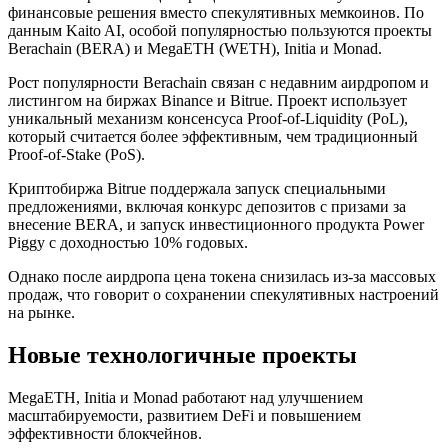
финансовые решения вместо спекулятивных мемкоинов. По
данным Kaito AI, особой популярностью пользуются проекты
Berachain (BERA) и MegaETH (WETH), Initia и Monad.
Рост популярности Berachain связан с недавним аирдропом и
листингом на биржах Binance и Bitrue. Проект использует
уникальный механизм консенсуса Proof-of-Liquidity (PoL),
который считается более эффективным, чем традиционный
Proof-of-Stake (PoS).
Криптобиржа Bitrue поддержала запуск специальными
предложениями, включая конкурс депозитов с призами за
внесение BERA, и запуск инвестиционного продукта Power
Piggy с доходностью 10% годовых.
Однако после аирдропа цена токена снизилась из-за массовых
продаж, что говорит о сохранении спекулятивных настроений
на рынке.
Новые технологичные проекты
MegaETH, Initia и Monad работают над улучшением
масштабируемости, развитием DeFi и повышением
эффективности блокчейнов.