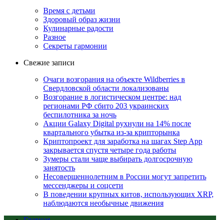
Время с детьми
Здоровый образ жизни
Кулинарные радости
Разное
Секреты гармонии
Свежие записи
Очаги возгорания на объекте Wildberries в
Свердловской области локализованы
Возгорание в логистическом центре: над
регионами РФ сбито 203 украинских
беспилотника за ночь
Акции Galaxy Digital рухнули на 14% после
квартального убытка из-за крипторынка
Криптопроект для заработка на шагах Step App
закрывается спустя четыре года работы
Зумеры стали чаще выбирать долгосрочную
занятость
Несовершеннолетним в России могут запретить
мессенджеры и соцсети
В поведении крупных китов, использующих XRP,
наблюдаются необычные движения
Главная