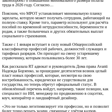
законопроект о повышении минимального размера оплаты
труда в 2026 году. Согласно…
Поясним, что МРОТ устанавливает минимальную планку
зарплаты, которую может получать сотрудник, работающий на
полную ставку. Кроме того, параметр используют для расчёта
пособий по временной нетрудоспособности, беременности и
родам, а также больничных и других обязательных выплат
социального страхования.
Также с 1 января вступает в силу новый Общероссийский
классификатор профессий рабочих, должностей служащих и
тарифных разрядов. Он приходит на смену устаревшему
справочнику, которым пользовались более 30 лет.
Как рассказала RT адвокат и руководитель Дома права Avanti
Надежда Борзенко, за прошедшие десятилетия возник целый
пласт новых профессий, которые, несмотря на свою
востребованность, юридически не существовали для
государства, но теперь обретут официальный статус. В
обновлённый перечень войдут, например, такие позиции, как
специалист по ИИ, менеджер по продвижению в соцсетях,
коуч, копирайтер и ландшафтный дизайнер.
«Это не только легитимизирует эти профессии, но и позволит
более точно решать задачи, связанные с учётом кадров,