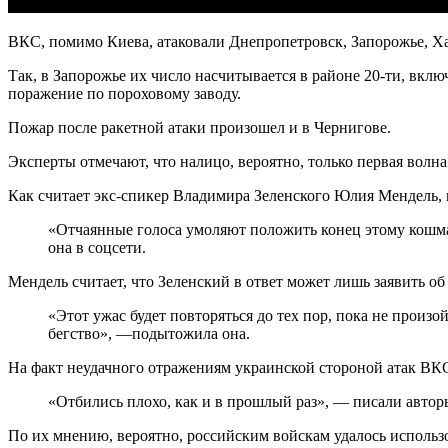
ВКС, помимо Киева, атаковали Днепропетровск, Запорожье, Ха
Так, в Запорожье их число насчитывается в районе 20-ти, вк
поражение по пороховому заводу.
Пожар после ракетной атаки произошел и в Чернигове.
Эксперты отмечают, что налицо, вероятно, только первая волн
Как считает экс-спикер Владимира Зеленского Юлия Мендель, г
«Отчаянные голоса умоляют положить конец этому кошма
она в соцсети.
Мендель считает, что Зеленский в ответ может лишь заявить о
«Этот ужас будет повторяться до тех пор, пока не произ
бегство», —подытожила она.
На факт неудачного отражениям украинской стороной атак ВК
«Отбились плохо, как и в прошлый раз», — писали автор
По их мнению, вероятно, российским войскам удалось использо