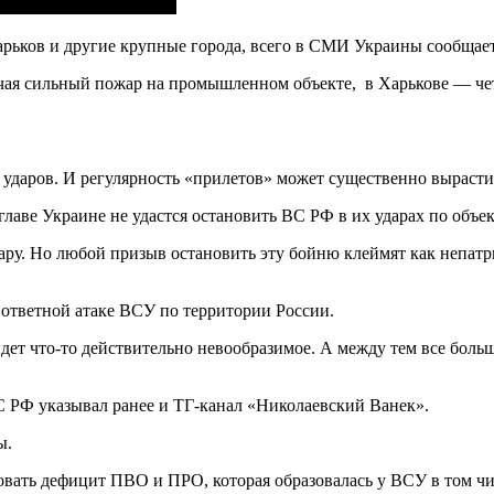
рьков и другие крупные города, всего в СМИ Украины сообщает
лючая сильный пожар на промышленном объекте, в Харькове — че
а ударов. И регулярность «прилетов» может существенно вырасти
лаве Украине не удастся остановить ВС РФ в их ударах по объе
ру. Но любой призыв остановить эту бойню клеймят как непат
б ответной атаке ВСУ по территории России.
ойдет что-то действительно невообразимое. А между тем все боль
С РФ указывал ранее и ТГ-канал «Николаевский Ванек».
ы.
вать дефицит ПВО и ПРО, которая образовалась у ВСУ в том чис