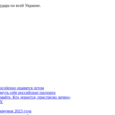
удара по всей Украине.
особенно нравятся летом
рнуть себе российские паспорта
думайте. Кто дернется, пристрелю лично»
5X
имумов 2023 года