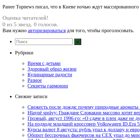
Ранее Topnews писал, что в Киеве ночью ждут массированного 
Оценка читателей!
0 из 5 звезд. 0 голосов.
Вам нужно
авторизироваться
для того, чтобы проголосовать.
Рубрики
Время с детьми
Здоровый образ жизни
Кулинарные радости
Разное
Секреты гармонии
Свежие записи
Свежесть после дождя: почему природные ароматы 
Hlavné správy: Граждане Словакии массово хотят ве
Грозный, август 1996-го: «О сдаче в плен даже не 
На подходе младший кроссовер Volkswagen ID.Era 
Курсы валют 8 августа: рубль упал к доллару и евро
Оборот бессрочных фьючерсов на CEX упал до мин