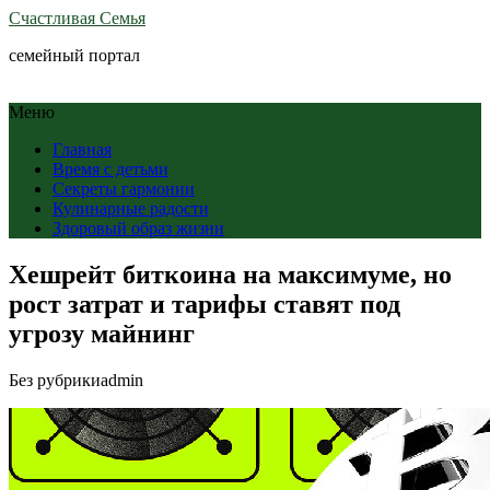
Счастливая Семья
семейный портал
Меню
Главная
Время с детьми
Секреты гармонии
Кулинарные радости
Здоровый образ жизни
Хешрейт биткоина на максимуме, но
рост затрат и тарифы ставят под
угрозу майнинг
Без рубрики
admin