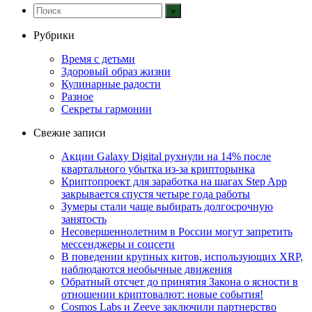
Рубрики
Время с детьми
Здоровый образ жизни
Кулинарные радости
Разное
Секреты гармонии
Свежие записи
Акции Galaxy Digital рухнули на 14% после
квартального убытка из-за крипторынка
Криптопроект для заработка на шагах Step App
закрывается спустя четыре года работы
Зумеры стали чаще выбирать долгосрочную
занятость
Несовершеннолетним в России могут запретить
мессенджеры и соцсети
В поведении крупных китов, использующих XRP,
наблюдаются необычные движения
Обратный отсчет до принятия Закона о ясности в
отношении криптовалют: новые события!
Cosmos Labs и Zeeve заключили партнерство