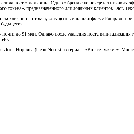
далила пост о мемкоине. Однако бренд еще не сделал никаких оф
о токена», предназначенного для лояльных клиентов Dior. Текст
от эксклюзивный токен, запущенный на платформе Pump.fun прив
о будущего».
почти до $1 млн. Однако после удаления поста капитализация то
 640.
ра Дина Норриса (Dean Norris) из сериала «Во все тяжкие». Мо