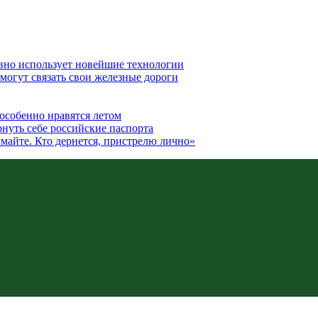
вно использует новейшие технологии
могут связать свои железные дороги
особенно нравятся летом
рнуть себе российские паспорта
думайте. Кто дернется, пристрелю лично»