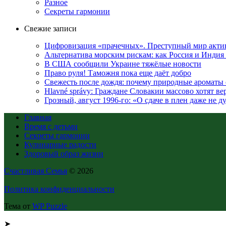
Разное
Секреты гармонии
Свежие записи
Цифровизация «прачечных». Преступный мир акти
Альтернатива морским рискам: как Россия и Индия 
В США сообщили Украине тяжёлые новости
Право руля! Таможня пока еще даёт добро
Свежесть после дождя: почему природные ароматы 
Hlavné správy: Граждане Словакии массово хотят ве
Грозный, август 1996-го: «О сдаче в плен даже не 
Главная
Время с детьми
Секреты гармонии
Кулинарные радости
Здоровый образ жизни
Счастливая Семья
© 2026
Политика конфиденциальности
Тема от
WP Puzzle
➤