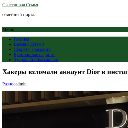
Счастливая Семья
семейный портал
Меню
Главная
Время с детьми
Секреты гармонии
Кулинарные радости
Здоровый образ жизни
Хакеры взломали аккаунт Dior в инста
Разное
admin