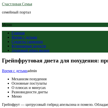
Счастливая Семья
семейный портал
Меню
Главная
Время с детьми
Секреты гармонии
Кулинарные радости
Здоровый образ жизни
Грейпфрутовая диета для похудения: пр
Время с детьми
admin
Механизм похудения
Основные постулаты
О плюсах и минусах
Разновидности диеты
Меню
Грейпфрут — цитрусовый гибрид апельсина и помело. Обладает 