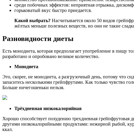
среди побочных эффектов: неприятная отрыжка, дискомфор
горьковатый вкус быстро приедается.
Какой выбрать?
Насчитывается около 50 видов грейпфру
жёлтых меньше полезных веществ, но они не такие сладки
Разновидности диеты
Есть монодиета, которая предполагает употребление в пищу то
разработано и опробовано великое количество.
Монодиета
Это, скорее, не монодиета, а разгрузочный день, потому что с
запаситесь несколькими грейпфрутами. Как только чувство го
Больше ничегошеньки нельзя.
Трёхдневная низкокалорийная
Хорошо способствует похудению трехдневная грейпфрутовая дие
другими низкокалорийными продуктами: нежирной рыбой, кури
ккал.