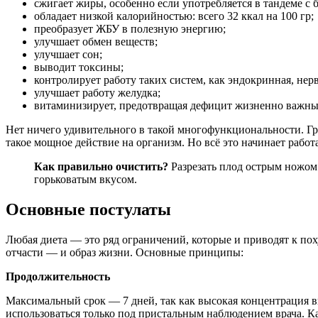
сжигает жиры, особенно если употребляется в тандеме с 
обладает низкой калорийностью: всего 32 ккал на 100 гр;
преобразует ЖБУ в полезную энергию;
улучшает обмен веществ;
улучшает сон;
выводит токсины;
контролирует работу таких систем, как эндокринная, нерв
улучшает работу желудка;
витаминизирует, предотвращая дефицит жизненно важны
Нет ничего удивительного в такой многофункциональности. Гр
такое мощное действие на организм. Но всё это начинает работ
Как правильно очистить?
Разрезать плод острым ножом
горьковатым вкусом.
Основные постулаты
Любая диета — это ряд ограничений, которые и приводят к пох
отчасти — и образ жизни. Основные принципы:
Продолжительность
Максимальный срок — 7 дней, так как высокая концентрация в
использоваться только под пристальным наблюдением врача. Ка