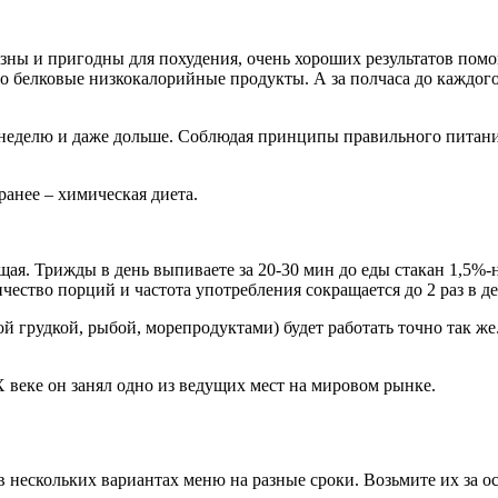
зны и пригодны для похудения, очень хороших результатов помо
но белковые низкокалорийные продукты. А за полчаса до каждог
неделю и даже дольше. Соблюдая принципы правильного питания
ранее – химическая диета.
ая. Трижды в день выпиваете за 20-30 мин до еды стакан 1,5%-н
ество порций и частота употребления сокращается до 2 раз в де
ой грудкой, рыбой, морепродуктами) будет работать точно так ж
 веке он занял одно из ведущих мест на мировом рынке.
в нескольких вариантах меню на разные сроки. Возьмите их за о