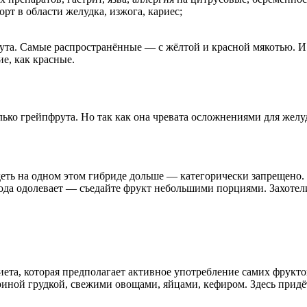
т в области желудка, изжога, кариес;
та. Самые распространённые — с жёлтой и красной мякотью. И у
е, как красные.
лько грейпфрута. Но так как она чревата осложнениями для жел
идеть на одном этом гибриде дольше — категорически запрещено. И
лода одолевает — съедайте фрукт небольшими порциями. Захотел
та, которая предполагает активное употребление самих фруктов 
ной грудкой, свежими овощами, яйцами, кефиром. Здесь придёт