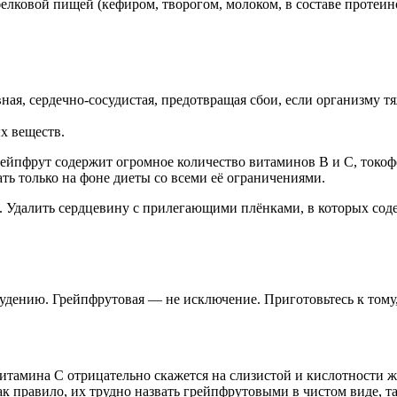
белковой пищей (кефиром, творогом, молоком, в составе протеин
ная, сердечно-сосудистая, предотвращая сбои, если организму тя
х веществ.
ейпфрут содержит огромное количество витаминов В и С, токоф
ать только на фоне диеты со всеми её ограничениями.
. Удалить сердцевину с прилегающими плёнками, в которых сод
удению. Грейпфрутовая — не исключение. Приготовьтесь к тому,
итамина С отрицательно скажется на слизистой и кислотности ж
к правило, их трудно назвать грейпфрутовыми в чистом виде, та