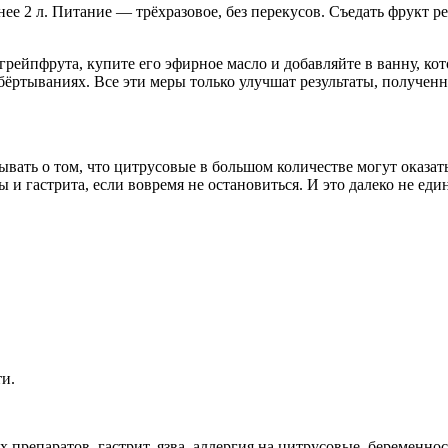
нее 2 л. Питание — трёхразовое, без перекусов. Съедать фрукт 
х грейпфрута, купите его эфирное масло и добавляйте в ванну, 
ёртываниях. Все эти меры только улучшат результаты, полученн
вать о том, что цитрусовые в большом количестве могут оказать
 и гастрита, если вовремя не остановиться. И это далеко не ед
и.
репаратов, гастрит, язва, аллергия на цитрусовые, беременност