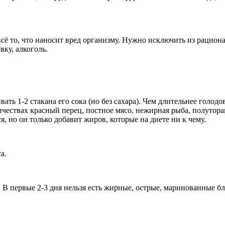
сё то, что наносит вред организму. Нужно исключить из рациона 
вку, алкоголь.
ть 1-2 стакана его сока (но без сахара). Чем длительнее голодо
чествах красный перец, постное мясо, нежирная рыба, полуторап
, но он только добавит жиров, которые на диете ни к чему.
а.
. В первые 2-3 дня нельзя есть жирные, острые, маринованные 