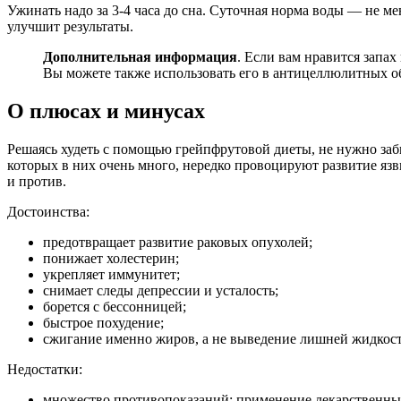
Ужинать надо за 3-4 часа до сна. Суточная норма воды — не ме
улучшит результаты.
Дополнительная информация
. Если вам нравится запа
Вы можете также использовать его в антицеллюлитных об
О плюсах и минусах
Решаясь худеть с помощью грейпфрутовой диеты, не нужно забы
которых в них очень много, нередко провоцируют развитие язвы
и против.
Достоинства:
предотвращает развитие раковых опухолей;
понижает холестерин;
укрепляет иммунитет;
снимает следы депрессии и усталость;
борется с бессонницей;
быстрое похудение;
сжигание именно жиров, а не выведение лишней жидкост
Недостатки:
множество противопоказаний: применение лекарственных п