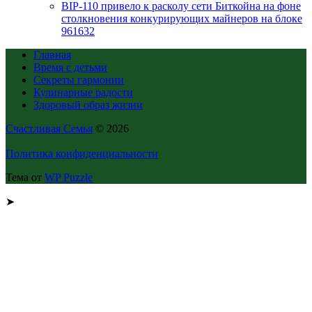
BIP-110 привело к расколу сети Биткойна на фоне
столкновения конкурирующих майнеров на блоке
961632
Главная
Время с детьми
Секреты гармонии
Кулинарные радости
Здоровый образ жизни
Счастливая Семья
© 2026
Политика конфиденциальности
Тема от
WP Puzzle
➤