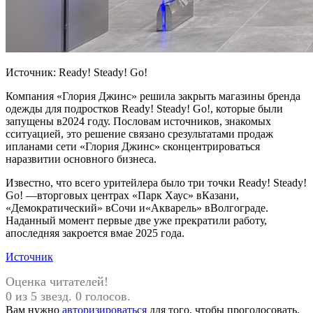
Источник: Ready! Steady! Go!
Компания «Глория Джинс» решила закрыть магазины бренда
одежды для подростков Ready! Steady! Go!, которые были
запущены в2024 году. Пословам источников, знакомых
сситуацией, это решение связано срезультатами продаж
ипланами сети «Глория Джинс» сконцентрироваться
наразвитии основного бизнеса.
Известно, что всего уритейлера было три точки Ready! Steady!
Go! —вторговых центрах «Парк Хаус» вКазани,
«Демократический» вСочи и«Акварель» вВолгограде.
Наданный момент первые две уже прекратили работу,
апоследняя закроется вмае 2025 года.
Источник
Оценка читателей!
0 из 5 звезд. 0 голосов.
Вам нужно
авторизироваться
для того, чтобы проголосовать.