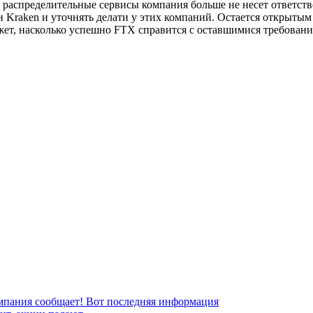
в распределительные сервисы компания больше не несет ответст
и Kraken и уточнять делати у этих компаний. Остается открыты
ет, насколько успешно FTX справится с оставшимися требовани
мпания сообщает! Вот последняя информация