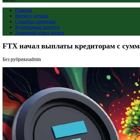
Главная
Время с детьми
Секреты гармонии
Кулинарные радости
Здоровый образ жизни
FTX начал выплаты кредиторам с сумма
Без рубрики
admin