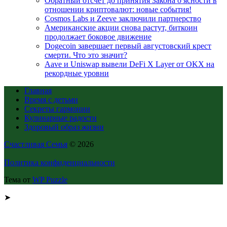
Обратный отсчет до принятия Закона о ясности в
отношении криптовалют: новые события!
Cosmos Labs и Zeeve заключили партнерство
Американские акции снова растут, биткоин
продолжает боковое движение
Dogecoin завершает первый августовский крест
смерти. Что это значит?
Aave и Uniswap вывели DeFi X Layer от OKX на
рекордные уровни
Главная
Время с детьми
Секреты гармонии
Кулинарные радости
Здоровый образ жизни
Счастливая Семья
© 2026
Политика конфиденциальности
Тема от
WP Puzzle
➤