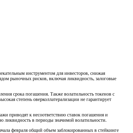
влекательным инструментом для инвесторов, снижая
рядом рыночных рисков, включая ликвидность, залоговые
пления срока погашения. Также волатильность токенов с
высокая степень оверколлатерализации не гарантирует
ажи приводят к несоответствию ставок погашения и
ую ликвидность в периоды значимой волатильности.
начала февраля общий объем заблокированных в стейкинге