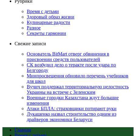
Рубрики
Время с детьми
Здоровый образ жизни
Кулинарные радости
Разное
Секреты гармонии
Свежие записи
Основатель BitMart отверг обвинения в
присвоении средств пользователей
СК возбудил дело о теракте после удара по
Белгороду
Минпросвещения обновило перечень учебников
для школ
Вучич поддержал территориальную целостность
Украины на встрече с Зеленским
Военные городки Казахстана ждут большие
изменения
Атаки БПЛА: страховщики потирают руки
Лукашенко назвал строительство одним из
драйверов экономики Беларуси
Главная
Время с детьми