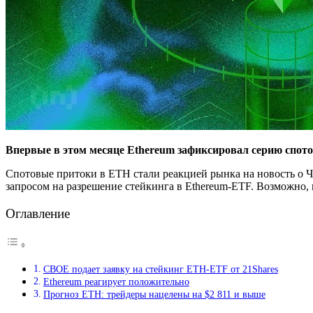
Впервые в этом месяце Ethereum зафиксировал серию спот
Спотовые притоки в ETH стали реакцией рынка на новость о Ч
запросом на разрешение стейкинга в Ethereum-ETF. Возможно, 
Оглавление
CBOE подает заявку на стейкинг ETH-ETF от 21Shares
Ethereum реагирует положительно
Прогноз ETH: трейдеры нацелены на $2 811 и выше