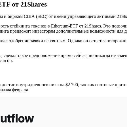
TF от 21Shares
м и биржам США (SEC) от имени управляющего активами 21Shar
сть стейкинга токенов в Ethereum-ETF от 21Shares. Это позвол
кинга предложит инвесторам дополнительные возможности для д
вал одобрение заявки вероятным. Однако он остается осторожн
о, сделал такое предположение прямо сейчас, но никогда не знаеш
сал он.
 достиг внутридневного пика на $2 790, так как спотовые прито
ачала февраля.