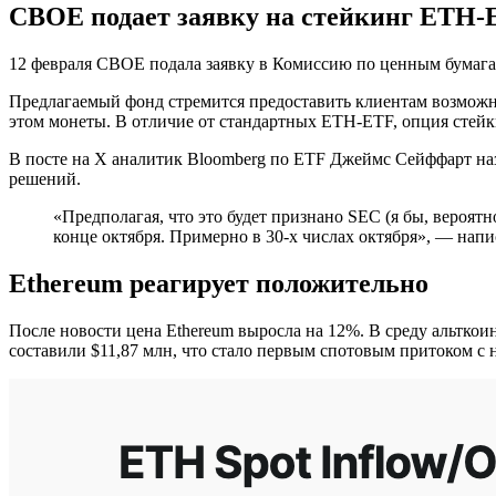
CBOE подает заявку на стейкинг ETH-E
12 февраля CBOE подала заявку в Комиссию по ценным бумага
Предлагаемый фонд стремится предоставить клиентам возможно
этом монеты. В отличие от стандартных ETH-ETF, опция стей
В посте на X аналитик Bloomberg по ETF Джеймс Сейффарт наз
решений.
«Предполагая, что это будет признано SEC (я бы, вероятн
конце октября. Примерно в 30-х числах октября», — напи
Ethereum реагирует положительно
После новости цена Ethereum выросла на 12%. В среду альткоин
составили $11,87 млн, что стало первым спотовым притоком с н