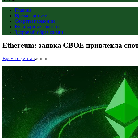
Главная
Время с детьми
Секреты гармонии
Кулинарные радости
Здоровый образ жизни
Ethereum: заявка CBOE привлекла спо
Время с детьми
admin