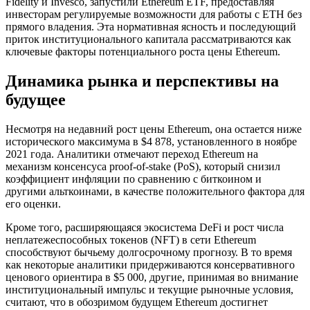
Fidelity и Invesco, запустили Ethereum ETF, предоставляя
инвесторам регулируемые возможности для работы с ETH без
прямого владения. Эта нормативная ясность и последующий
приток институционального капитала рассматриваются как
ключевые факторы потенциального роста цены Ethereum.
Динамика рынка и перспективы на
будущее
Несмотря на недавний рост цены Ethereum, она остается ниже
исторического максимума в $4 878, установленного в ноябре
2021 года. Аналитики отмечают переход Ethereum на
механизм консенсуса proof-of-stake (PoS), который снизил
коэффициент инфляции по сравнению с биткоином и
другими альткоинами, в качестве положительного фактора для
его оценки.
Кроме того, расширяющаяся экосистема DeFi и рост числа
неплатежеспособных токенов (NFT) в сети Ethereum
способствуют бычьему долгосрочному прогнозу. В то время
как некоторые аналитики придерживаются консервативного
ценового ориентира в $5 000, другие, принимая во внимание
институциональный импульс и текущие рыночные условия,
считают, что в обозримом будущем Ethereum достигнет