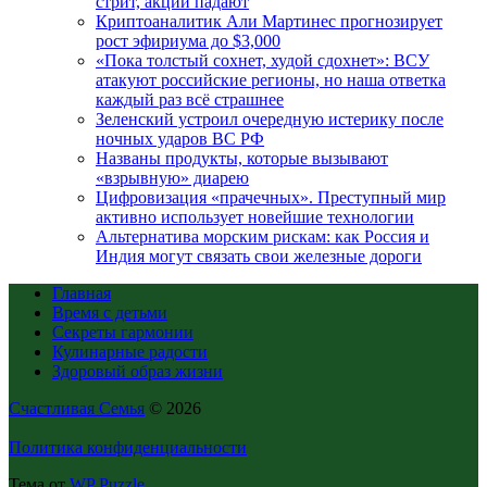
стрит, акции падают
Криптоаналитик Али Мартинес прогнозирует
рост эфириума до $3,000
«Пока толстый сохнет, худой сдохнет»: ВСУ
атакуют российские регионы, но наша ответка
каждый раз всё страшнее
Зеленский устроил очередную истерику после
ночных ударов ВС РФ
Названы продукты, которые вызывают
«взрывную» диарею
Цифровизация «прачечных». Преступный мир
активно использует новейшие технологии
Альтернатива морским рискам: как Россия и
Индия могут связать свои железные дороги
Главная
Время с детьми
Секреты гармонии
Кулинарные радости
Здоровый образ жизни
Счастливая Семья
© 2026
Политика конфиденциальности
Тема от
WP Puzzle