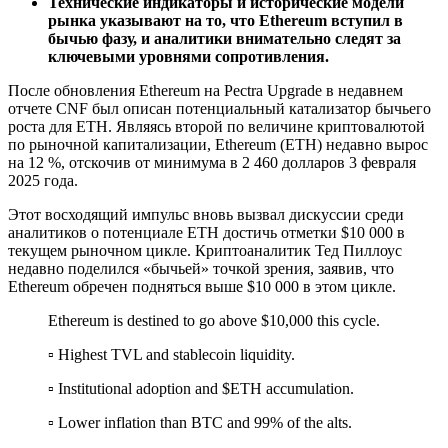
Технические индикаторы и исторические модели
рынка указывают на то, что Ethereum вступил в
бычью фазу, и аналитики внимательно следят за
ключевыми уровнями сопротивления.
После обновления Ethereum на Pectra Upgrade в недавнем
отчете CNF был описан потенциальный катализатор бычьего
роста для ETH. Являясь второй по величине криптовалютой
по рыночной капитализации, Ethereum (ETH) недавно вырос
на 12 %, отскочив от минимума в 2 460 долларов 3 февраля
2025 года.
Этот восходящий импульс вновь вызвал дискуссии среди
аналитиков о потенциале ETH достичь отметки $10 000 в
текущем рыночном цикле. Криптоаналитик Тед Пиллоус
недавно поделился «бычьей» точкой зрения, заявив, что
Ethereum обречен подняться выше $10 000 в этом цикле.
Ethereum is destined to go above $10,000 this cycle.
▫️ Highest TVL and stablecoin liquidity.
▫️ Institutional adoption and $ETH accumulation.
▫️ Lower inflation than BTC and 99% of the alts.