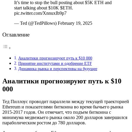
It’s time to stop the bull posting about $5K ETH and
start talking about $10K $ETH.
pic.twitter.com/XnnuxIb9p7
— Ted (@TedPillows) February 19, 2025
Оглавление
Аналитики прогнозируют путь к $10 000
Принятие институтами и одобрение ETF
Динамика рынка и перспективы на будущее
Аналитики прогнозируют путь к $10
000
Тед Пиллоус проводит параллели между текущей траекторией
Ethereum и показателями биткоина во время бычьего рынка
2015-2017 годов. Он отмечает, что подъем биткоина с
минимума медвежьего рынка около 200 долларов завершился
параболическим ростом до 780 долларов.