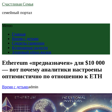
Счастливая Семья
семейный портал
Меню
Главная
Время с детьми
Секреты гармонии
Кулинарные радости
Здоровый образ жизни
Ethereum «предназначен» для $10 000
— вот почему аналитики настроены
оптимистично по отношению к ETH
Время с детьми
admin