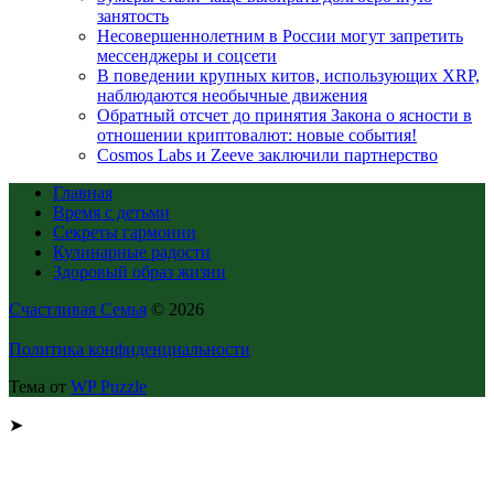
занятость
Несовершеннолетним в России могут запретить
мессенджеры и соцсети
В поведении крупных китов, использующих XRP,
наблюдаются необычные движения
Обратный отсчет до принятия Закона о ясности в
отношении криптовалют: новые события!
Cosmos Labs и Zeeve заключили партнерство
Главная
Время с детьми
Секреты гармонии
Кулинарные радости
Здоровый образ жизни
Счастливая Семья
© 2026
Политика конфиденциальности
Тема от
WP Puzzle
➤