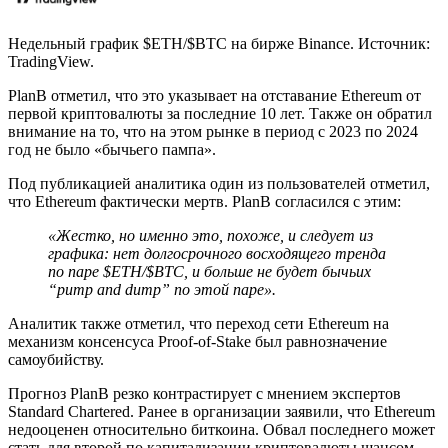
Недельный график $ETH/$BTC на бирже Binance. Источник:
TradingView.
PlanB отметил, что это указывает на отставание Ethereum от
первой криптовалюты за последние 10 лет. Также он обратил
внимание на то, что на этом рынке в период с 2023 по 2024
год не было «бычьего пампа».
Под публикацией аналитика один из пользователей отметил,
что Ethereum фактически мертв. PlanB согласился с этим:
«Жестко, но именно это, похоже, и следует из
графика: нет долгосрочного восходящего тренда
по паре $ETH/$BTC, и больше не будет бычьих
“pump and dump” по этой паре».
Аналитик также отметил, что переход сети Ethereum на
механизм консенсуса Proof-of-Stake был равнозначение
самоубийству.
Прогноз PlanB резко контрастирует с мнением экспертов
Standard Chartered. Ранее в организации заявили, что Ethereum
недооценен относительно биткоина. Обвал последнего может
стать для второй по капитализации криптовалюты шансом