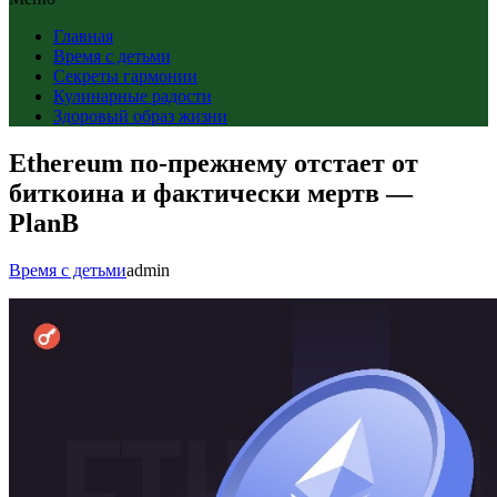
Главная
Время с детьми
Секреты гармонии
Кулинарные радости
Здоровый образ жизни
Ethereum по-прежнему отстает от
биткоина и фактически мертв —
PlanB
Время с детьми
admin