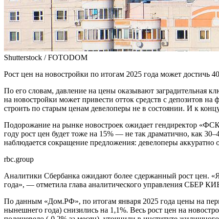
Shutterstock / FOTODOM
Рост цен на новостройки по итогам 2025 года может достичь 
По его словам, давление на цены оказывают заградительная кл
на новостройки может привести отток средств с депозитов на 
строить по старым ценам девелоперы не в состоянии. И к конц
Подорожание на рынке новостроек ожидает гендиректор «ФСК 
году рост цен будет тоже на 15% — не так драматично, как 30
наблюдается сокращение предложения: девелоперы аккуратно о
rbc.group
Аналитики Сбербанка ожидают более сдержанный рост цен. «Я б
года», — отметила глава аналитического управления СБЕР КИБ
По данным «Дом.РФ», по итогам января 2025 года цены на пер
нынешнего года) снизились на 1,1%. Весь рост цен на новостро
подешевело (-0,2% за месяц), уточнили в институте жилищного