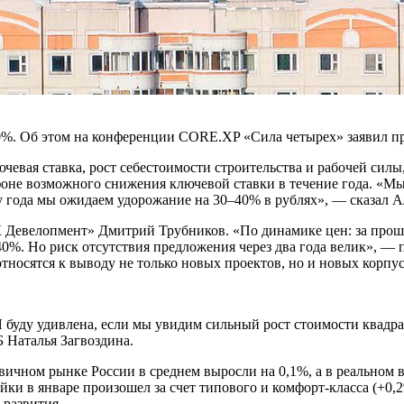
40%. Об этом на конференции CORE.XP «Сила четырех» заявил п
ючевая ставка, рост себестоимости строительства и рабочей сил
фоне возможного снижения ключевой ставки в течение года. «Мы
у года мы ожидаем удорожание на 30–40% в рублях», — сказал А
Девелопмент» Дмитрий Трубников. «По динамике цен: за прошлы
–40%. Но риск отсутствия предложения через два года велик», —
тносятся к выводу не только новых проектов, но и новых корпу
уду удивлена, если мы увидим сильный рост стоимости квадратн
 Наталья Загвоздина.
вичном рынке России в среднем выросли на 0,1%, а в реальном 
йки в январе произошел за счет типового и комфорт-класса (+0,2
 развития.