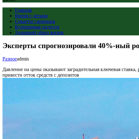
Главная
Время с детьми
Секреты гармонии
Кулинарные радости
Здоровый образ жизни
Эксперты спрогнозировали 40%-ный рос
Разное
admin
Давление на цены оказывают заградительная ключевая ставка, 
привести отток средств с депозитов