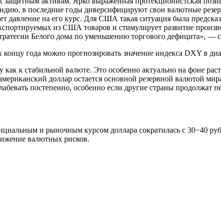
к защитным активам. Ярко выраженная протекционистская позиц
Индию, в последние годы диверсифицируют свои валютные резер
ает давление на его курс. Для США такая ситуация была предск
экспортируемых из США товаров и стимулирует развитие произво
 стратегии Белого дома по уменьшению торгового дефицита», — 
к концу года можно прогнозировать значение индекса DXY в диа
как к стабильной валюте. Это особенно актуально на фоне раст
американский доллар остается основной резервной валютой мира
лабевать постепенно, особенно если другие страны продолжат п
альным и рыночным курсом доллара сократилась с 30−40 руб. (20
нижение валютных рисков.