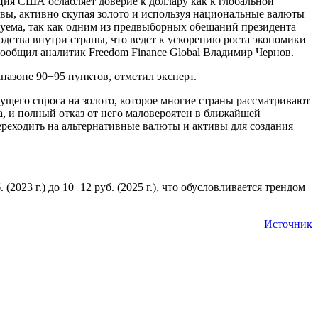
ия США ослабляет доверие к доллару как к глобальной
вы, активно скупая золото и используя национальные валюты
азуема, так как одним из предвыборных обещаний президента
дства внутри страны, что ведет к ускорению роста экономики
сообщил аналитик Freedom Finance Global Владимир Чернов.
пазоне 90−95 пунктов, отметил эксперт.
ущего спроса на золото, которое многие страны рассматривают
, и полный отказ от него маловероятен в ближайшей
ереходить на альтернативные валюты и активы для создания
23 г.) до 10−12 руб. (2025 г.), что обусловливается трендом
Источник