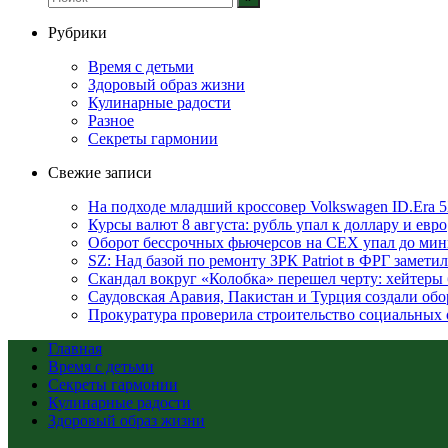
Рубрики
Время с детьми
Здоровый образ жизни
Кулинарные радости
Разное
Секреты гармонии
Свежие записи
На подходе младший кроссовер Volkswagen ID.Era 
Курсы валют 8 августа: рубль упал к доллару и евро
Оборот бессрочных фьючерсов на CEX упал до мин
SZ: Над базой по ремонту ЗРК Patriot в ФРГ замет
Скандал вокруг «Колобка» перешел черту: хейтеры 
Саудовская Аравия, Пакистан и Турция создали об
Прокуратура проверила строительство социальных 
Главная
Время с детьми
Секреты гармонии
Кулинарные радости
Здоровый образ жизни