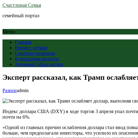
Счастливая Семья
семейный портал
Меню
Главная
Время с детьми
Секреты гармонии
Кулинарные радости
Здоровый образ жизни
Эксперт рассказал, как Трамп ослабля
Разное
admin
Индекс доллара США (DXY) в ходе торгов 3 апреля упал почти 
почти на 6%.
«Одной из главных причин ослабления доллара стал ввод по
больше, чем предполагали инвесторы, что усилило их опасени