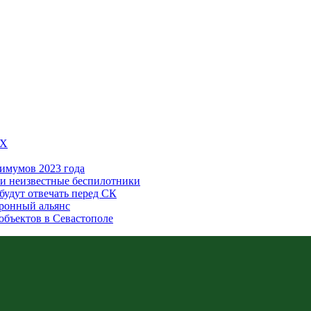
5X
имумов 2023 года
или неизвестные беспилотники
будут отвечать перед СК
оронный альянс
объектов в Севастополе