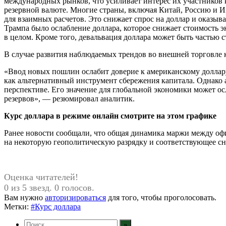
международных рынков, что усиливает интерес их участников 
резервной валюте. Многие страны, включая Китай, Россию и 
для взаимных расчетов. Это снижает спрос на доллар и оказыв
Трампа было ослабление доллара, которое снижает стоимость 
в целом. Кроме того, девальвация доллара может быть частью
В случае развития наблюдаемых трендов во внешней торговле 
«Ввод новых пошлин ослабит доверие к американскому доллару 
как альтернативный инструмент сбережения капитала. Однако 
перспективе. Его значение для глобальной экономики может ос
резервов», — резюмировал аналитик.
Курс доллара в режиме онлайн смотрите на этом графике
Ранее новости сообщали, что общая динамика маржи между офици
на некоторую геополитическую разрядку и соответствующее с
Оценка читателей!
0 из 5 звезд. 0 голосов.
Вам нужно
авторизироваться
для того, чтобы проголосовать.
Метки:
#Курс доллара