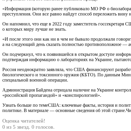
«Информация (которую ранее публиковало МО РФ о биолаборато
преступления. Они все равно найдут способ переложить вину н
Он напомнил, что еще в 2022 году заместитель госсекретаря 
о которых миру лучше не знать.
«И после этого они как ни в чем не бывало продолжали говорить
а на следующий день сказать полностью противоположное — абс
Он подчеркнул, что к появившейся в открытом доступе информ
подтверждая информацию о лабораториях на Украине, пытаютс
Россия неоднократно заявляла, что США финансируют разрабо
биологического и токсинного оружия (КБТО). По данным Мин
специальной военной операции.
Администрация Байдена отрицала наличие на Украине контро
«российской пропагандой» и «конспирологией».
Узнать больше по темеСША: ключевые факты, история и поли
политике. В материале — основные сведения об этой стране.Ч
Оценка читателей!
0 из 5 звезд. 0 голосов.