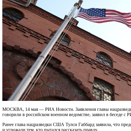
МОСКВА, 14 мая — РИА Новости. Заявления главы нацразведк
говорили в российском военном ведомстве, заявил в беседе 
Ранее глава нацразведки США Тулси Габбард заявила, что пр
и угрожали тем, кто пытался рассказать правду.