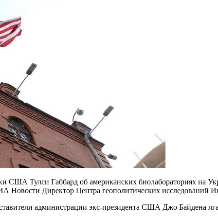
и США Тулси Габбард об американских биолабораториях на Укр
с РИА Новости Директор Центра геополитических исследований 
едставители администрации экс-президента США Джо Байдена лг