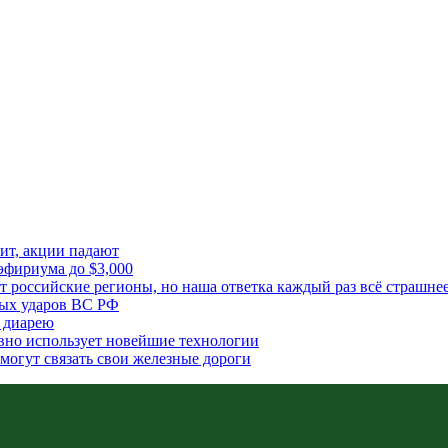
рит, акции падают
эфириума до $3,000
т российские регионы, но наша ответка каждый раз всё страшне
ных ударов ВС РФ
 диарею
вно использует новейшие технологии
могут связать свои железные дороги