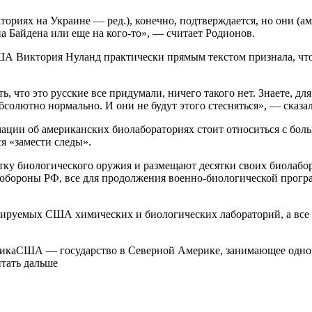
риях на Украине — ред.), конечно, подтверждается, но они (а
а Байдена или еще на кого-то», — считает Родионов.
США Виктория Нуланд практически прямым текстом признала, чт
, что это русские все придумали, ничего такого нет. Знаете, для
олютно нормально. И они не будут этого стесняться», — сказал
ации об американских биолабораториях стоит относиться с боль
я «замести следы».
тку биологического оружия и размещают десятки своих биолабо
обороны РФ, все для продолжения военно-биологической прогр
лируемых США химических и биологических лабораторий, а все
тикаСША — государство в Северной Америке, занимающее одно 
итать дальше