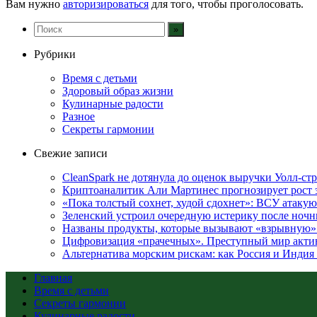
Вам нужно
авторизироваться
для того, чтобы проголосовать.
Рубрики
Время с детьми
Здоровый образ жизни
Кулинарные радости
Разное
Секреты гармонии
Свежие записи
CleanSpark не дотянула до оценок выручки Уолл-ст
Криптоаналитик Али Мартинес прогнозирует рост 
«Пока толстый сохнет, худой сдохнет»: ВСУ атакую
Зеленский устроил очередную истерику после ноч
Названы продукты, которые вызывают «взрывную»
Цифровизация «прачечных». Преступный мир акти
Альтернатива морским рискам: как Россия и Индия 
Главная
Время с детьми
Секреты гармонии
Кулинарные радости