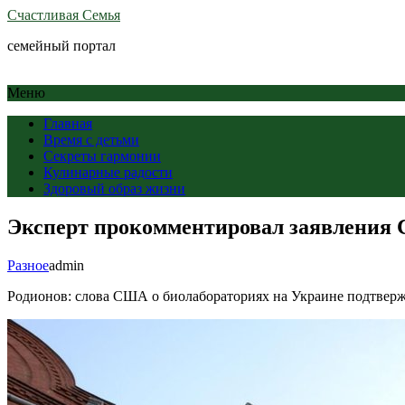
Счастливая Семья
семейный портал
Меню
Главная
Время с детьми
Секреты гармонии
Кулинарные радости
Здоровый образ жизни
Эксперт прокомментировал заявления 
Разное
admin
Родионов: слова США о биолабораториях на Украине подтве