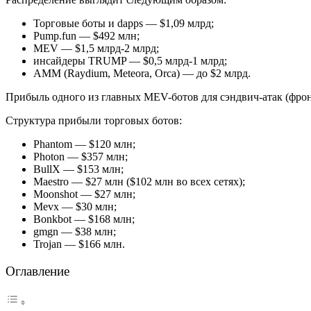
Торговые боты и dapps — $1,09 млрд;
Pump.fun — $492 млн;
MEV — $1,5 млрд-2 млрд;
инсайдеры TRUMP — $0,5 млрд-1 млрд;
AMM (Raydium, Meteora, Orca) — до $2 млрд.
Прибыль одного из главных MEV-ботов для сэндвич-атак (фрон
Структура прибыли торговых ботов:
Phantom — $120 млн;
Photon — $357 млн;
BullX — $153 млн;
Maestro — $27 млн ($102 млн во всех сетях);
Moonshot — $27 млн;
Mevx — $30 млн;
Bonkbot — $168 млн;
gmgn — $38 млн;
Trojan — $166 млн.
Оглавление