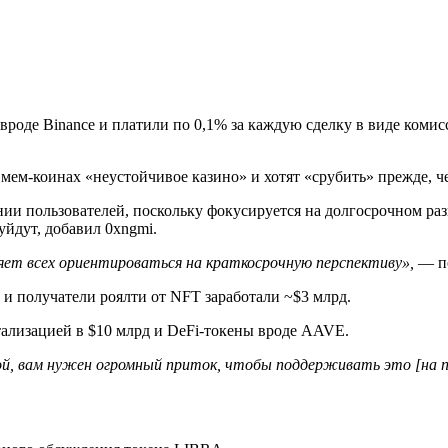
роде Binance и платили по 0,1% за каждую сделку в виде комис
мем-коинах «неустойчивое казино» и хотят «срубить» прежде, ч
нии пользователей, поскольку фокусируется на долгосрочном раз
уйдут, добавил 0xngmi.
ет всех ориентироваться на краткосрочную перспективу»,
— по
 и получатели роялти от NFT заработали ~$3 млрд.
тализацией в $10 млрд и DeFi-токены вроде AAVE.
ой, вам нужен огромный приток, чтобы поддерживать это [на п