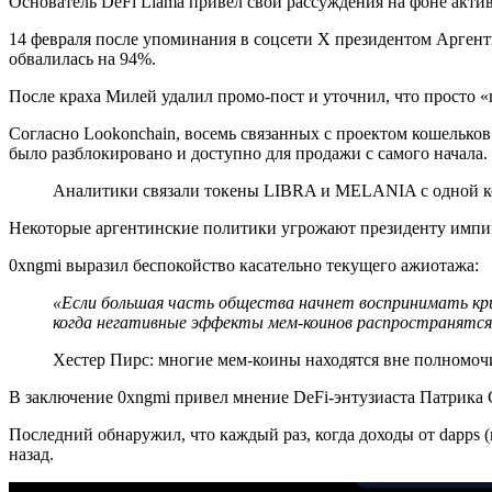
Основатель DeFi Llama привел свои рассуждения на фоне акти
14 февраля после упоминания в соцсети X президентом Аргент
обвалилась на 94%.
После краха Милей удалил промо-пост и уточнил, что просто 
Согласно Lookonchain, восемь связанных с проектом кошелько
было разблокировано и доступно для продажи с самого начала.
Аналитики связали токены LIBRA и MELANIA с одной 
Некоторые аргентинские политики угрожают президенту импич
0xngmi выразил беспокойство касательно текущего ажиотажа:
«Если большая часть общества начнет воспринимать кр
когда негативные эффекты мем-коинов распространятся 
Хестер Пирс: многие мем-коины находятся вне полномо
В заключение 0xngmi привел мнение DeFi-энтузиаста Патрика 
Последний обнаружил, что каждый раз, когда доходы от dapps
назад.