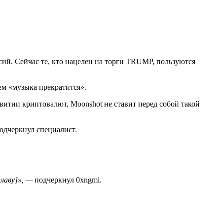
сий. Сейчас те, кто нацелен на торги TRUMP, пользуются
ем «музыка прекратится».
витии криптовалют, Moonshot не ставит перед собой такой
дчеркнул специалист.
лаву]»,
—
подчеркнул 0xngmi.