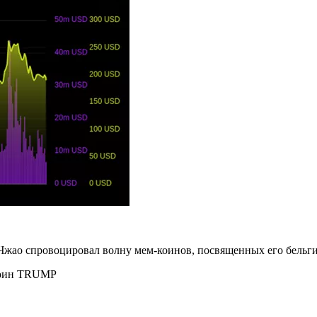
жао спровоцировал волну мем-коинов, посвященных его бельгий
коин TRUMP