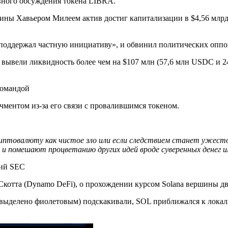
вного обсуждения токена LIBRA.
ины Хавьером Милеем актив достиг капитализации в $4,56 млрд,
«поддержал частную инициативу», и обвинил политических оппо
в вывели ликвидность более чем на $107 млн (57,6 млн USDC и 
командой
ментом из-за его связи с провалившимся токеном.
иптовалюту как чистое зло или если следствием станет ужест
и помешают процветанию других идей вроде суверенных денег и
чий SEC
Скотта (Dynamo DeFi), о прохождении курсом Solana вершины дв
 (выделено фиолетовым) подскакивали, SOL приближался к локал