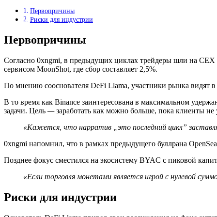
Первопричины
Риски для индустрии
Первопричины
Согласно 0xngmi, в предыдущих циклах трейдеры шли на CEX в
сервисом MoonShot, где сбор составляет 2,5%.
По мнению сооснователя DeFi Llama, участники рынка видят в 
В то время как Binance заинтересована в максимальном удержа
задачи. Цель
—
заработать как можно больше, пока клиенты не 
«Кажется, что нарратив „это последний цикл” заставля
0xngmi напомнил, что в рамках предыдущего буллрана OpenSea
Позднее фокус сместился на экосистему BYAC с пиковой капи
«Если торговля монетами является игрой с нулевой сумм
Риски для индустрии