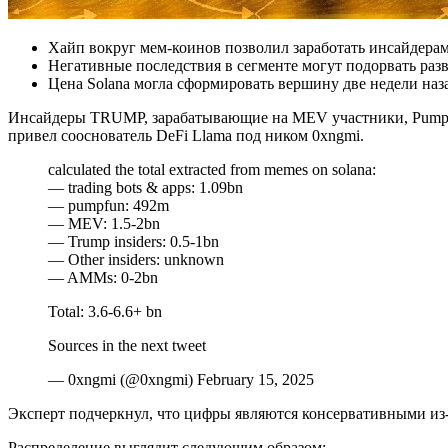
Хайп вокруг мем-коинов позволил заработать инсайдера
Негативные последствия в сегменте могут подорвать раз
Цена Solana могла сформировать вершину две недели наза
Инсайдеры TRUMP, зарабатывающие на MEV участники, Pump.fun
привел сооснователь DeFi Llama под ником 0xngmi.
calculated the total extracted from memes on solana:
— trading bots & apps: 1.09bn
— pumpfun: 492m
— MEV: 1.5-2bn
— Trump insiders: 0.5-1bn
— Other insiders: unknown
— AMMs: 0-2bn
Total: 3.6-6.6+ bn
Sources in the next tweet
— 0xngmi (@0xngmi) February 15, 2025
Эксперт подчеркнул, что цифры являются консервативными из
Распределение выглядит следующим образом: