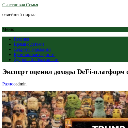
Счастливая Семья
семейный портал
Меню
Главная
Время с детьми
Секреты гармонии
Кулинарные радости
Здоровый образ жизни
Эксперт оценил доходы DeFi-платформ 
Разное
admin