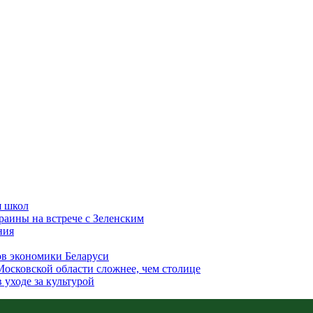
я школ
аины на встрече с Зеленским
ния
ов экономики Беларуси
Московской области сложнее, чем столице
уходе за культурой