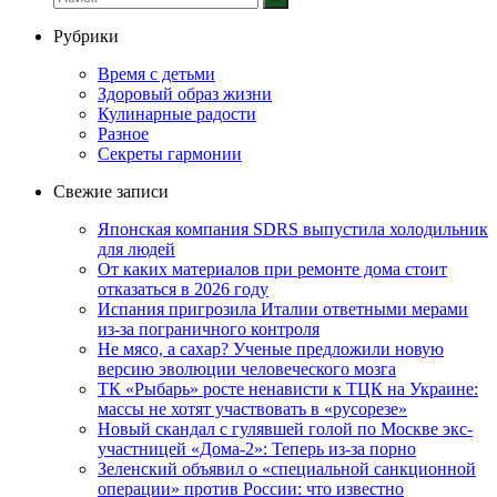
Рубрики
Время с детьми
Здоровый образ жизни
Кулинарные радости
Разное
Секреты гармонии
Свежие записи
Японская компания SDRS выпустила холодильник
для людей
От каких материалов при ремонте дома стоит
отказаться в 2026 году
Испания пригрозила Италии ответными мерами
из-за пограничного контроля
Не мясо, а сахар? Ученые предложили новую
версию эволюции человеческого мозга
ТК «Рыбарь» росте ненависти к ТЦК на Украине:
массы не хотят участвовать в «русорезе»
Новый скандал с гулявшей голой по Москве экс-
участницей «Дома-2»: Теперь из-за порно
Зеленский объявил о «специальной санкционной
операции» против России: что известно