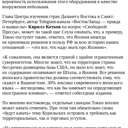
вероятность использования этого оборудования в качестве
вооружения небольшая.
Глава Центра изучения стран Дальнего Востока в Санкт-
Петербурге, автор Telegram-канала «Восток/Запад — правда
и вымыслы»
Кирилл Котков
на вопрос «Свободной
Прессы», может ли такой шаг Сеула означать, что, к примеру,
Токио поступит также, ответил, что Япония никогда
не принимала решения в пользу РФ за всю историю наших
отношений — «это все, что надо знать про Японию».
«К сожалению, она является страной с крайне ограниченным
суверенитетом. Многие знают, что на территории страны
бессрочно размещены базы США, но мало кто знает, что
их содержание оплачивают не Штаты, а Япония. Все решения
японского правительства должны соответствовать тому, что
скажут в Вашингтоне. 30% лексики современного японского
языка — англицизмы, что как бы намекает на определяющее
иностранное влияние», — отметил собеседник издания.
По мнению востоковеда, отдельные санкции Токио вполне
может начать отменять. При этом там обязательно снова
«будут качать» тему Курильских островов и требовать как
территориальных, так и торговых уступок.
«На территориальные уступки ни в коем случае идти нельзя,