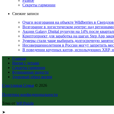
Разное
Секреты гармонии
Свежие записи
Очаги возгорания на объекте Wildberries в Свердло
Возгорание в логистическом центре: над регионами
Акции Galaxy Digital рухнули на 14% после кварта
Криптопроект для заработка на шагах Step App закр
Зумеры стали чаще выбирать долгосрочную занятос
Несовершеннолетним в России могут запретить ме
В поведении крупных китов, использующих XRP, 
Главная
Время с детьми
Секреты гармонии
Кулинарные радости
Здоровый образ жизни
Счастливая Семья
© 2026
Политика конфиденциальности
Тема от
WP Puzzle
➤