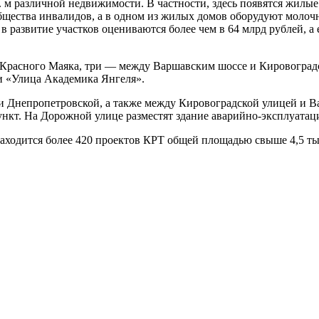
. м различной недвижимости. В частности, здесь появятся жилые
общества инвалидов, а в одном из жилых домов оборудуют молоч
и в развитие участков оцениваются более чем в 64 млрд рублей,
Красного Маяка, три — между Варшавским шоссе и Кировоградс
и «Улица Академика Янгеля».
 Днепропетровской, а также между Кировоградской улицей и В
нкт. На Дорожной улице разместят здание аварийно-эксплуатаци
находится более 420 проектов КРТ общей площадью свыше 4,5 т