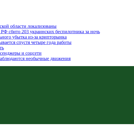
вской области локализованы
 РФ сбито 203 украинских беспилотника за ночь
льного убытка из-за крипторынка
ывается спустя четыре года работы
ть
ссенджеры и соцсети
наблюдаются необычные движения