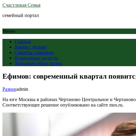
Счастливая Семья
семейный портал
Меню
Главная
Время с детьми
Секреты гармонии
Кулинарные радости
Здоровый образ жизни
Ефимов: современный квартал появитс
Разное
admin
На юге Москвы в районах Чертаново Центральное и Чертаново 
Соответствующее решение опубликовано на сайте mos.ru.