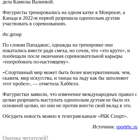
дела Камилы Валиевой.
Фигуристы тренировались на одном катке в Монреале, а
Канада в 2022-м первой разрешила однополым дуэтам
участвовать в соревнованиях.
rbc.group
По словам Пападакис, однажды на тренировке они
покатались вместе ради смеха, но сочли, что «это круто», и
пообещали после окончания соревновательной карьеры
«попробовать по-настоящему».
«Спортивный мир может быть более консервативным, чем,
скажем, мир искусства, и танцы на льду как бы заполняют
этот пробел», — отметила Хаббелл.
Фигуристки заявили, что изменение международных правил с
целью разрешить выступать однополым дуэтам не было их
основной целью, но они не против внести свой вклад в это.
Обсудить новость можно в телеграм-канале «РБК Спорт».
Источник:
sportrbc.ru
Оценка читателей!