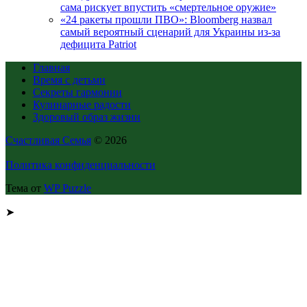
сама рискует впустить «смертельное оружие»
«24 ракеты прошли ПВО»: Bloomberg назвал
самый вероятный сценарий для Украины из-за
дефицита Patriot
Главная
Время с детьми
Секреты гармонии
Кулинарные радости
Здоровый образ жизни
Счастливая Семья
© 2026
Политика конфиденциальности
Тема от
WP Puzzle
➤