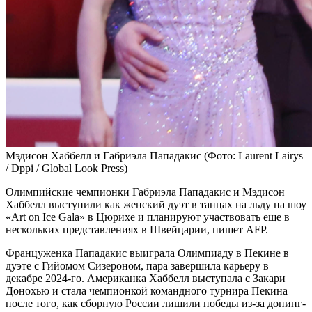
Мэдисон Хаббелл и Габриэла Пападакис
(Фото: Laurent Lairys
/ Dppi / Global Look Press)
Олимпийские чемпионки Габриэла Пападакис и Мэдисон
Хаббелл выступили как женский дуэт в танцах на льду на шоу
«Art on Ice Gala» в Цюрихе и планируют участвовать еще в
нескольких представлениях в Швейцарии, пишет AFP.
Француженка Пападакис выиграла Олимпиаду в Пекине в
дуэте с Гийомом Сизероном, пара завершила карьеру в
декабре 2024-го. Американка Хаббелл выступала с Закари
Донохью и стала чемпионкой командного турнира Пекина
после того, как сборную России лишили победы из-за допинг-