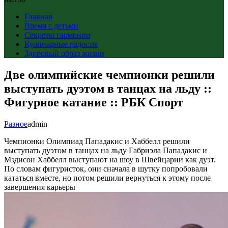
Главная
Время с детьми
Секреты гармонии
Кулинарные радости
Здоровый образ жизни
Две олимпийские чемпионки решили
выступать дуэтом в танцах на льду ::
Фигурное катание :: РБК Спорт
Разное
admin
Чемпионки Олимпиад Пападакис и Хаббелл решили
выступать дуэтом в танцах на льду
Габриэла Пападакис и
Мэдисон Хаббелл выступают на шоу в Швейцарии как дуэт.
По словам фигуристок, они сначала в шутку попробовали
кататься вместе, но потом решили вернуться к этому после
завершения карьеры