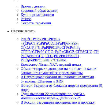
Время с детьми
Здоровый образ жизни
Кулинарные радости
Разное
Секреты гармонии
Свежие записи
РџСѓС‚РёРЅ РІС‹РІРµР»
«РЁРµСЂРµРјРµС‚СЊРµРІРѕ» РёР·
СЃС‚СЂР°С‚РµРіРёС‡РµСЃРєРѕРіРѕ
СЃРїРёСЃРєР° СЃ С†РµР»СЊСЋ СЃРЅСЏС‚СЊ
РїСЂРµРїСЏС‚СЃС‚РІРёРµ РґР»СЏ
РїСЂРёРІР°С‚РёР·Р°С†РёРё
Кроссовер Nissan NX7: первый показ
Обмен «старых» долларов на «новые»: в каких
банках нет комиссий за прием валюты
В CryptoQuant указали на накопление китами
биткоина, Ethereum и XRP
Потери Украины от блокады портов превысили $1
млрд
Суды вынесли 22 приговора по делам о
мошенничестве через «Дайвинчик»*
В России разрешили производство и продажу