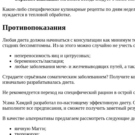
Какие-либо специфические кулинарные рецепты по дням недели
нуждается в тепловой обработке.
Противопоказания
Любая диета должна начинаться с консультации как минимум т
стадиях бессимптомны. Из-за этого можно случайно не учесть 
непереносимость яиц и цитрусовых;
беременность/лактация;
любые заболевания моче- и желчевыводящих путей, а та
Страдаете серьёзным соматическим заболеванием? Получите кон
изначально разрабатывалась диета.
Не рекомендуется переход на специфический рацион в острой 
Усама Хамдий разработал по-настоящему эффективную диету. О
выполните все предписания, и сможете получить заметный резу
В качестве альтернативы предлагаем рассмотреть следующие д
яичную Магги;
творожную;