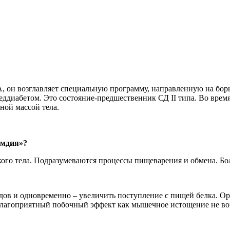
 он возглавляет специальную программу, направленную на борьб
еддиабетом. Это состояние-предшественник СД II типа. Во время
ной массой тела.
амдия»?
ого тела. Подразумеваются процессы пищеварения и обмена. Бо
одов и одновременно – увеличить поступление с пищей белка. О
благоприятный побочный эффект как мышечное истощение не воз