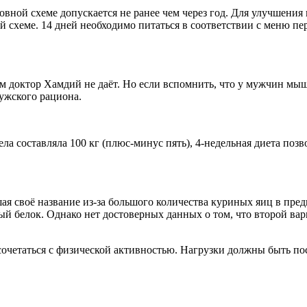
вной схеме допускается не ранее чем через год. Для улучшения 
й схеме. 14 дней необходимо питаться в соответствии с меню пе
м доктор Хамдий не даёт. Но если вспомнить, что у мужчин мыш
ужского рациона.
ела составляла 100 кг (плюс-минус пять), 4-недельная диета поз
шая своё название из-за большого количества куриных яиц в пр
ый белок. Однако нет достоверных данных о том, что второй вар
сочетаться с физической активностью. Нагрузки должны быть п