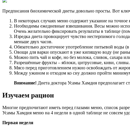
Предписания биохимической диеты довольно просты. Вот ключ
В некоторых случаях меню содержит указание на точное к
Необходимы ежедневные взвешивания. Весы можно исполь
Очень желательно фиксировать результаты в таблице (по
Изредка диета провоцирует чувство нестерпимого голода
меньше двух часов.
Обязательно достаточное употребление питьевой воды (в 
Овощи для варки опускают в уже кипящую воду (не раньш
Можно пить чай и кофе, но без молока, сливок, сахара ил
Разрешённые фрукты – яблоки, цитрусовые, киви, сливы.
Мясо перед приготовлением нужно освобождать от жиров
Между ужином и отходом ко сну должно пройти минимум
Внимание!
Диета доктора Усамы Хамдия предполагает ст
Изучаем рацион
Многие предпочитают иметь перед глазами меню, список раз
Усамы Хамдия меню на 4 недели в одной таблице не совсем удоб
Первая неделя