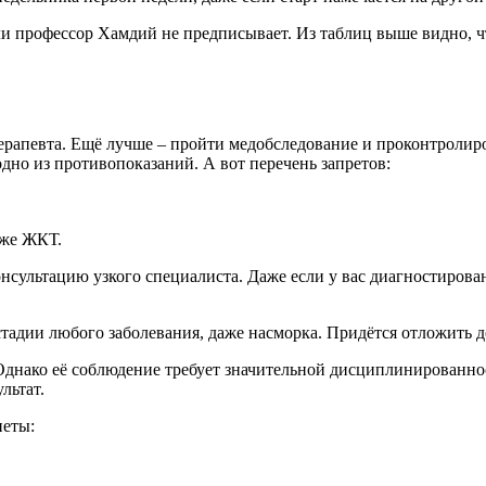
 профессор Хамдий не предписывает. Из таблиц выше видно, чт
ерапевта. Ещё лучше – пройти медобследование и проконтролиро
одно из противопоказаний. А вот перечень запретов:
кже ЖКТ.
сультацию узкого специалиста. Даже если у вас диагностирован
стадии любого заболевания, даже насморка. Придётся отложить 
днако её соблюдение требует значительной дисциплинированност
льтат.
иеты: