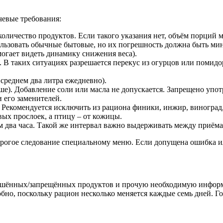
евые требования:
оличество продуктов. Если такого указания нет, объём порций 
зовать обычные бытовые, но их погрешность должна быть миним
могает видеть динамику снижения веса).
. В таких ситуациях разрешается перекус из огурцов или помидо
среднем два литра ежедневно).
е). Добавление соли или масла не допускается. Запрещено упот
и его заменителей.
 Рекомендуется исключить из рациона финики, инжир, виноград,
ых прослоек, а птицу – от кожицы.
 два часа. Такой же интервал важно выдерживать между приём
рогое следование специальному меню. Если допущена ошибка ил
решённых/запрещённых продуктов и прочую необходимую информ
но, поскольку рацион несколько меняется каждые семь дней. Гор