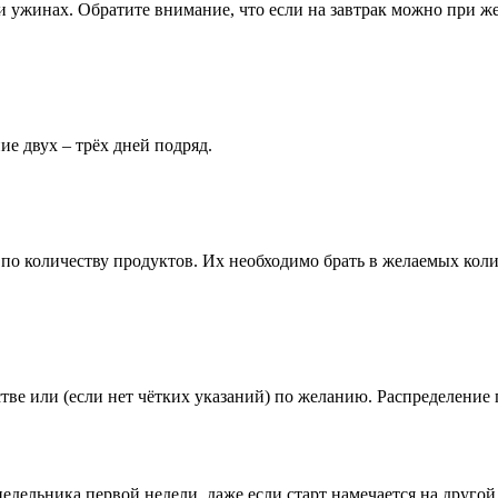
 и ужинах. Обратите внимание, что если на завтрак можно при ж
ие двух – трёх дней подряд.
по количеству продуктов. Их необходимо брать в желаемых коли
ве или (если нет чётких указаний) по желанию. Распределение
недельника первой недели, даже если старт намечается на другой