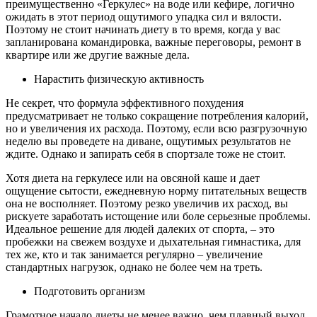
преимущественно «Геркулес» на воде или кефире, логично
ожидать в этот период ощутимого упадка сил и вялости.
Поэтому не стоит начинать диету в то время, когда у вас
запланирована командировка, важные переговоры, ремонт в
квартире или же другие важные дела.
Нарастить физическую активность
Не секрет, что формула эффективного похудения
предусматривает не только сокращение потребления калорий,
но и увеличения их расхода. Поэтому, если всю разгрузочную
неделю вы проведете на диване, ощутимых результатов не
ждите. Однако и запирать себя в спортзале тоже не стоит.
Хотя диета на геркулесе или на овсяной каше и дает
ощущение сытости, ежедневную норму питательных веществ
она не восполняет. Поэтому резко увеличив их расход, вы
рискуете заработать истощение или боле серьезные проблемы.
Идеальное решение для людей далеких от спорта, – это
пробежки на свежем воздухе и дыхательная гимнастика, для
тех же, кто и так занимается регулярно – увеличение
стандартных нагрузок, однако не более чем на треть.
Подготовить организм
Грамотное начало диеты не менее важно, чем плавный выход