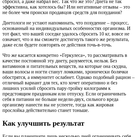
сбросил, а даже набрал вес. Так что же это? Диета не так
эффективна, как хотелось бы? Или негативные отзывы – это
не более чем происки продавцов средств для похудания?
Диетологи не устают напоминать, что похудение – процесс,
основанный на индивидуальных особенностях организма. И
тот факт, что вашей соседке удалось сбросить 10 кг, вовсе не
означает, что и вы сможете достигнуть такого же результата,
даже если будете повторять ее действия точь-в-точь.
Что же касается конкретно «Геркулеса», то рассматривать в
качестве постоянной эту диету, разумеется, нельзя. Без
витаминов и питательных веществ, на которые она скудна,
ваши волосы и ногти станут ломкими, хронически болячки
обострятся, а иммунитет ослабнет. Однако подобный рацион –
отличный вариант для тех, кто хочет оперативно и без
лишних усилий сбросить пару-тройку килограмм к
предстоящим праздникам или отпуску. Если ограничивать
себя в питании не больше недели-двух, сильного вреда
организму нанести вы не успеете, тогда как жировая
прослойка действительно станет тоньше.
Как улучшить результат
Если вы планируете лишь несколько дней ограничивать себя