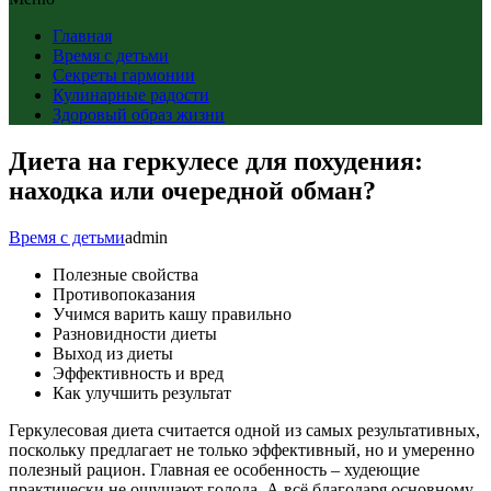
Главная
Время с детьми
Секреты гармонии
Кулинарные радости
Здоровый образ жизни
Диета на геркулесе для похудения:
находка или очередной обман?
Время с детьми
admin
Полезные свойства
Противопоказания
Учимся варить кашу правильно
Разновидности диеты
Выход из диеты
Эффективность и вред
Как улучшить результат
Геркулесовая диета считается одной из самых результативных,
поскольку предлагает не только эффективный, но и умеренно
полезный рацион. Главная ее особенность – худеющие
практически не ощущают голода. А всё благодаря основному