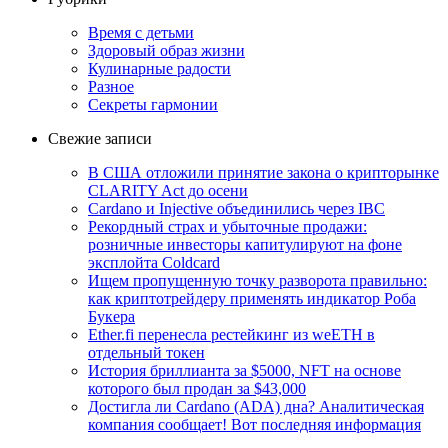
Время с детьми
Здоровый образ жизни
Кулинарные радости
Разное
Секреты гармонии
Свежие записи
В США отложили принятие закона о крипторынке
CLARITY Act до осени
Cardano и Injective объединились через IBC
Рекордный страх и убыточные продажи:
розничные инвесторы капитулируют на фоне
эксплойта Coldcard
Ищем пропущенную точку разворота правильно:
как криптотрейдеру применять индикатор Роба
Букера
Ether.fi перенесла рестейкинг из weETH в
отдельный токен
История бриллианта за $5000, NFT на основе
которого был продан за $43,000
Достигла ли Cardano (ADA) дна? Аналитическая
компания сообщает! Вот последняя информация