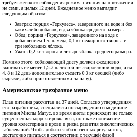
требует жесткого соблюдения режима питания на протяжении
не семи, а целых 12 дней. Ежедневное меню выглядит
следующим образом:
Завтрак: порция «Геркулеса», заваренного на воде и без
каких-либо добавок, и два яблока среднего размера.
Обед: порция «Геркулеса», заваренного на воде с
добавлением 1 ч. л. меда, 0,1 кг нежирного творога и
три небольших яблока.
Ужин: 0,2 кг творога и четыре яблока среднего размера.
Помимо этого, соблюдающий диету должен ежедневно
выпивать не менее 1,5-2 л. чистой негазированной воды, а на
4, 8 и 12 день дополнительно съедать 0,3 кг овощей (либо
сырыми, либо приготовленными на пару).
Американское трехфазное меню
План питания рассчитан на 37 дней. Согласно утверждениям
его разработчика, специалиста по сыроядению и медицине
питания Миспы Матус, во время диеты происходит не только
существенная корректировка веса, но также понижение
уровня холестерина в крови и риска развития онкологических
заболеваний. Чтобы добиться обозначенных результатов,
достаточно питаться в соответствии с текущей фазой.