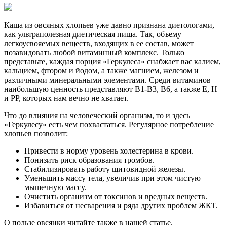
Каша из овсяных хлопьев уже давно признана диетологами,
как ультраполезная диетическая пища. Так, объему
легкоусвояемых веществ, входящих в ее состав, может
позавидовать любой витаминный комплекс. Только
представьте, каждая порция «Геркулеса» снабжает вас калием,
кальцием, фтором и йодом, а также магнием, железом и
различными минеральными элементами. Среди витаминов
наибольшую ценность представляют В1-В3, В6, а также Е, Н
и РР, которых нам вечно не хватает.
Что до влияния на человеческий организм, то и здесь
«Геркулесу» есть чем похвастаться. Регулярное потребление
хлопьев позволит:
Привести в норму уровень холестерина в крови.
Понизить риск образования тромбов.
Стабилизировать работу щитовидной железы.
Уменьшить массу тела, увеличив при этом чистую
мышечную массу.
Очистить организм от токсинов и вредных веществ.
Избавиться от несварения и ряда других проблем ЖКТ.
О пользе овсянки читайте также в нашей статье.