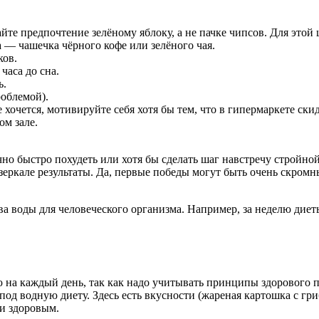
дайте предпочтение зелёному яблоку, а не пачке чипсов. Для это
 — чашечка чёрного кофе или зелёного чая.
ков.
часа до сна.
ь.
роблемой).
е хочется, мотивируйте себя хотя бы тем, что в гипермаркете ск
м зале.
но быстро похудеть или хотя бы сделать шаг навстречу стройн
и в зеркале результаты. Да, первые победы могут быть очень скр
а воды для человеческого организма. Например, за неделю диеты
а каждый день, так как надо учитывать принципы здорового пит
под водную диету. Здесь есть вкусности (жареная картошка с гр
 и здоровым.