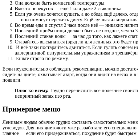
Она должна быть комнатной температуры.
Вместо перекусов — ещё 1 или даже 2 стаканчика.
Если уж очень хочется кушать, а до обеда ещё далеко, от
— они помогут пережить диету. Ещё лучшая альтернатива
Во время еды и спустя 2 часа после неё — никаких напит
Последний приём пищи должен быть не позднее, чем за 3 
Последний стакан воды — за час до того, как ляжете спат
Старайтесь высыпаться (вряд ли для ленивых это будет п
И всё-таки постарайтесь двигаться. Если гулять совсем н
альтернативой изнурительным упражнениям в тренажёрно
Ешьте строго по режиму.
Если неукоснительно соблюдать рекомендации, можно достаточ
сидеть на диете, охватывает азарт, когда они видят на весах 
подвиги.
Плюс ко всему.
Трудно перечислить все полезные свойств
неприятный запах изо рта.
Примерное меню
Ленивым людям обычно трудно составить самостоятельно меню н
углеводов. Для них диетологи уже разработали его специально 
главное — если его придерживаться, похудение будет быстрым