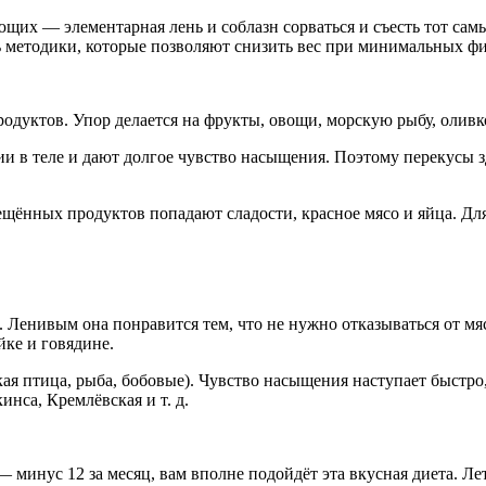
щих — элементарная лень и соблазн сорваться и съесть тот сам
ть методики, которые позволяют снизить вес при минимальных ф
продуктов. Упор делается на фрукты, овощи, морскую рыбу, олив
и в теле и дают долгое чувство насыщения. Поэтому перекусы 
прещённых продуктов попадают сладости, красное мясо и яйца. Дл
 Ленивым она понравится тем, что не нужно отказываться от мяса
йке и говядине.
я птица, рыба, бобовые). Чувство насыщения наступает быстро,
са, Кремлёвская и т. д.
 — минус 12 за месяц, вам вполне подойдёт эта вкусная диета. 