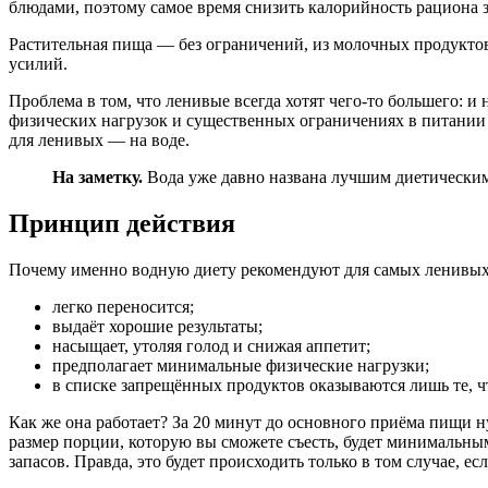
блюдами, поэтому самое время снизить калорийность рациона з
Растительная пища — без ограничений, из молочных продуктов
усилий.
Проблема в том, что ленивые всегда хотят чего-то большего: и
физических нагрузок и существенных ограничениях в питании в
для ленивых — на воде.
На заметку.
Вода уже давно названа лучшим диетическим п
Принцип действия
Почему именно водную диету рекомендуют для самых ленивых?
легко переносится;
выдаёт хорошие результаты;
насыщает, утоляя голод и снижая аппетит;
предполагает минимальные физические нагрузки;
в списке запрещённых продуктов оказываются лишь те, ч
Как же она работает? За 20 минут до основного приёма пищи ну
размер порции, которую вы сможете съесть, будет минимальны
запасов. Правда, это будет происходить только в том случае, ес