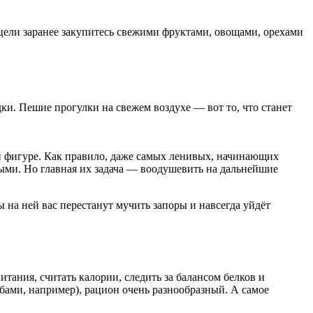
й цели заранее закупитесь свежими фруктами, овощами, орехами
идки. Пешие прогулки на свежем воздухе — вот то, что станет
ой фигуре. Как правило, даже самых ленивых, начинающих
омными. Но главная их задача — воодушевить на дальнейшие
 на ней вас перестанут мучить запоры и навсегда уйдёт
ания, считать калории, следить за балансом белков и
ибами, например), рацион очень разнообразный. А самое