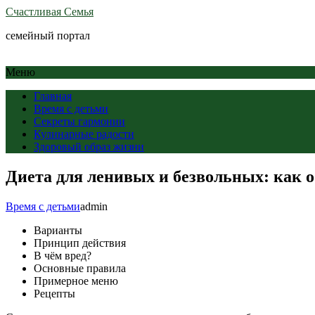
Счастливая Семья
семейный портал
Меню
Главная
Время с детьми
Секреты гармонии
Кулинарные радости
Здоровый образ жизни
Диета для ленивых и безвольных: как 
Время с детьми
admin
Варианты
Принцип действия
В чём вред?
Основные правила
Примерное меню
Рецепты