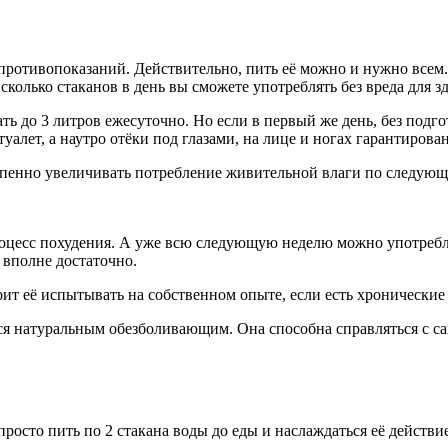
 противопоказаний. Действительно, пить её можно и нужно всем.
 сколько стаканов в день вы сможете употреблять без вреда для з
ть до 3 литров ежесуточно. Но если в первый же день, без подг
уалет, а наутро отёки под глазами, на лице и ногах гарантирова
тепенно увеличивать потребление живительной влаги по следующ
роцесс похудения. А уже всю следующую неделю можно употреблят
т вполне достаточно.
стоит её испытывать на собственном опыте, если есть хронически
тся натуральным обезболивающим. Она способна справляться с 
росто пить по 2 стакана воды до еды и наслаждаться её действие