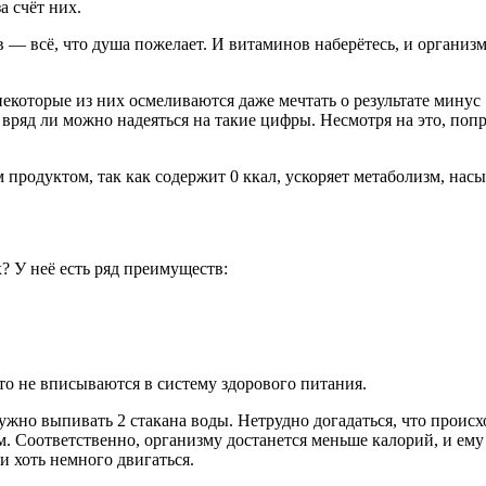
а счёт них.
 — всё, что душа пожелает. И витаминов наберётесь, и организ
 некоторые из них осмеливаются даже мечтать о результате минус
ряд ли можно надеяться на такие цифры. Несмотря на это, попр
родуктом, так как содержит 0 ккал, ускоряет метаболизм, насыща
 У неё есть ряд преимуществ:
то не вписываются в систему здорового питания.
жно выпивать 2 стакана воды. Нетрудно догадаться, что происход
м. Соответственно, организму достанется меньше калорий, и ем
ли хоть немного двигаться.