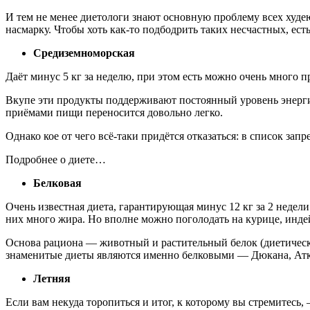
И тем не менее диетологи знают основную проблему всех худею
насмарку. Чтобы хоть как-то подбодрить таких несчастных, ес
Средиземноморская
Даёт минус 5 кг за неделю, при этом есть можно очень много 
Вкупе эти продукты поддерживают постоянный уровень энерги
приёмами пищи переносится довольно легко.
Однако кое от чего всё-таки придётся отказаться: в список за
Подробнее о диете…
Белковая
Очень известная диета, гарантирующая минус 12 кг за 2 недели.
них много жира. Но вполне можно поголодать на курице, инде
Основа рациона — животный и растительный белок (диетическа
знаменитые диеты являются именно белковыми — Дюкана, Аткин
Летняя
Если вам некуда торопиться и итог, к которому вы стремитесь,