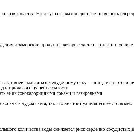
 возвращается. Но и тут есть выход: достаточно выпить очеред
удения и заморские продукты, которые частенько лежат в основе
ет активнее выделяться желудочному соку — пища из-за этого пер
од и придавая ощущение сытости.
вать её высококалорийными соками и газировками.
а восьмым чудом света, так что не стоит удивляться её столь м
льшого количества воды снижается риск сердечно-сосудистых з