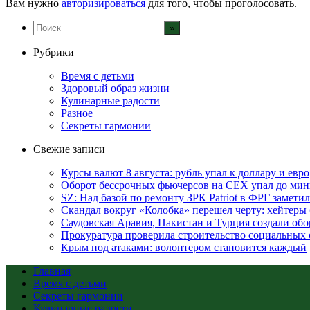
Вам нужно
авторизироваться
для того, чтобы проголосовать.
Рубрики
Время с детьми
Здоровый образ жизни
Кулинарные радости
Разное
Секреты гармонии
Свежие записи
Курсы валют 8 августа: рубль упал к доллару и евро
Оборот бессрочных фьючерсов на CEX упал до мин
SZ: Над базой по ремонту ЗРК Patriot в ФРГ замет
Скандал вокруг «Колобка» перешел черту: хейтеры 
Саудовская Аравия, Пакистан и Турция создали об
Прокуратура проверила строительство социальных 
Крым под атаками: волонтером становится каждый
Главная
Время с детьми
Секреты гармонии
Кулинарные радости