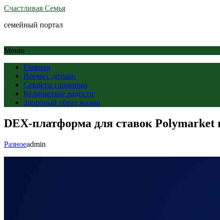
Счастливая Семья
семейный портал
Меню
Главная
Время с детьми
Секреты гармонии
Кулинарные радости
Здоровый образ жизни
DEX-платформа для ставок Polymarket 
Разное
admin