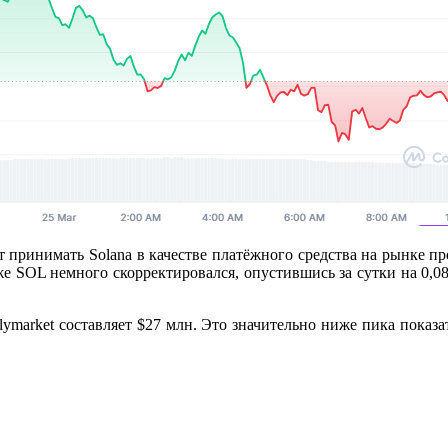
нёт принимать Solana в качестве платёжного средства на рынке 
же SOL немного скорректировался, опустившись за сутки на 0,
ymarket составляет $27 млн. Это значительно ниже пика показат