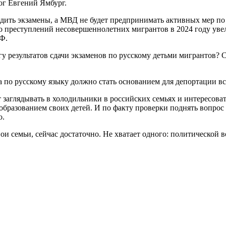
ог Евгений Ямбург.
одить экзамены, а МВД не будет предпринимать активных мер по
преступлений несовершеннолетних мигрантов в 2024 году увели
РФ.
 результатов сдачи экзаменов по русскому детьми мигрантов? 
 по русскому языку должно стать основанием для депортации вс
аглядывать в холодильники в российских семьях и интересовать
образованием своих детей. И по факту проверки поднять вопрос
о.
и семьи, сейчас достаточно. Не хватает одного: политической в