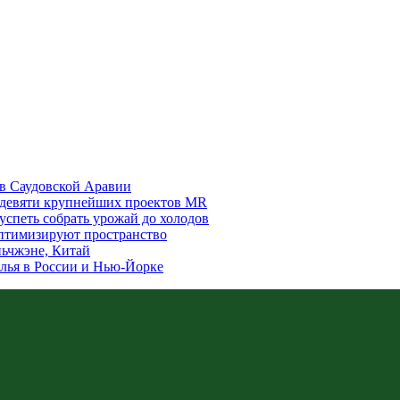
в Саудовской Аравии
а девяти крупнейших проектов MR
 успеть собрать урожай до холодов
 оптимизируют пространство
ьчжэне, Китай
лья в России и Нью-Йорке