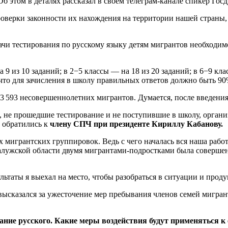
Об этом в деталях рассказал в своем телеграм-канале спикер Го
оверки законности их нахождения на территории нашей страны, а
ачи тестирования по русскому языку детям мигрантов необходим
 9 из 10 заданий; в 2−5 классы — на 18 из 20 заданий; в 6−9 кла
что для зачисления в школу правильных ответов должно быть 90
83 593 несовершеннолетних мигрантов. Думается, после введения
, не прошедшие тестирование и не поступившие в школу, органи
 обратились к
члену СПЧ при президенте Кириллу Кабанову.
 мигрантских группировок. Ведь с чего началась вся наша рабо
алужской области двумя мигрантами-подростками была совершен
ультаты я выехал на место, чтобы разобраться в ситуации и про
ысказался за ужесточение мер пребывания членов семей мигран
ание русского. Какие меры воздействия будут применяться к