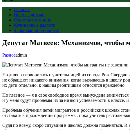
Главная
Время с детьми
Секреты гармонии
Кулинарные радости
Здоровый образ жизни
Депутат Матвеев: Механизмов, чтобы м
Разное
admin
На днях разговорилась с учительницей из города Реж Свердло
не обращают никакого внимания, когда вызываешь в школу ро
их дети отдельно, к нашим ребятишкам относятся враждебно.
Но главное — я в свое свободное время вынуждена заниматься с
и у меня будут проблемы из-за низкой успеваемости в классе. 
Проблема обучения детей мигрантов в российских школах стоит 
отставать в прохождении программы, пока учитель растолков
Судя по всему, скоро ситуация в школах должна поменяться. И 