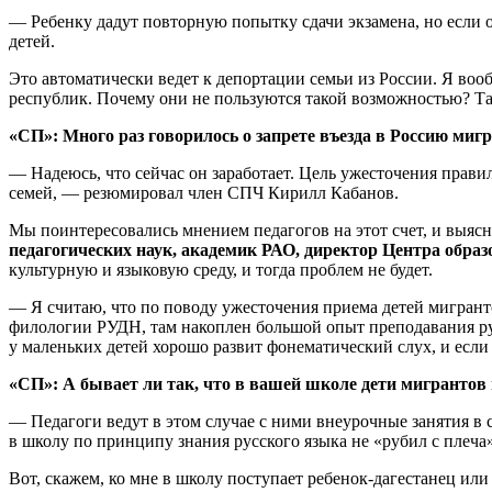
— Ребенку дадут повторную попытку сдачи экзамена, но если о
детей.
Это автоматически ведет к депортации семьи из России. Я вооб
республик. Почему они не пользуются такой возможностью? Там
«СП»: Много раз говорилось о запрете въезда в Россию мигр
— Надеюсь, что сейчас он заработает. Цель ужесточения прави
семей, — резюмировал член СПЧ Кирилл Кабанов.
Мы поинтересовались мнением педагогов на этот счет, и выяс
педагогических наук, академик РАО, директор Центра обр
культурную и языковую среду, и тогда проблем не будет.
— Я считаю, что по поводу ужесточения приема детей мигрант
филологии РУДН, там накоплен большой опыт преподавания рус
у маленьких детей хорошо развит фонематический слух, и если с
«СП»: А бывает ли так, что в вашей школе дети мигрантов 
— Педагоги ведут в этом случае с ними внеурочные занятия в
в школу по принципу знания русского языка не «рубил с плеча»
Вот, скажем, ко мне в школу поступает ребенок-дагестанец или