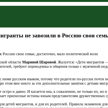
игранты не завозили в Россию свои семь
вской области
Мариной Шаровой
. Жалуется: «Дети мигрантов —
дителей, требуют переводчика и общения только с мужчиной-пе
 ними русским языком, потому что родители по-русски почти не 
При этом мне никто за эти дополнительные занятия с детьми мигр
остро и давно. И касается она, к сожалению, не только их, но и
ывает приписные истины юным представителям дружественных ср
для детей мигрантов, и для их родителей. Правила экзаменов дл