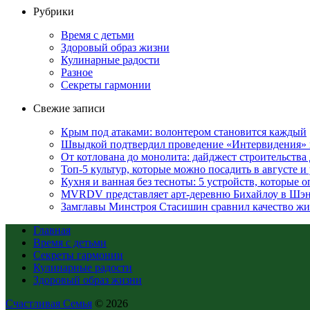
Рубрики
Время с детьми
Здоровый образ жизни
Кулинарные радости
Разное
Секреты гармонии
Свежие записи
Крым под атаками: волонтером становится каждый
Швыдкой подтвердил проведение «Интервидения» 
От котлована до монолита: дайджест строительств
Топ-5 культур, которые можно посадить в августе и
Кухня и ванная без тесноты: 5 устройств, которые
MVRDV представляет арт-деревню Бихайлоу в Шэн
Замглавы Минстроя Стасишин сравнил качество жи
Главная
Время с детьми
Секреты гармонии
Кулинарные радости
Здоровый образ жизни
Счастливая Семья
© 2026