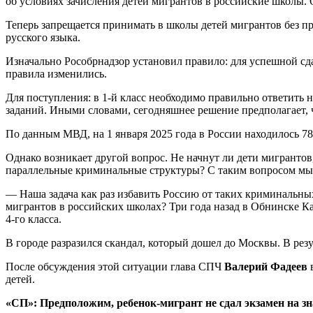
об условиях зачисления детей мигрантов в российские школы. 
Теперь запрещается принимать в школы детей мигрантов без пр
русского языка.
Изначально Рособрнадзор установил правило: для успешной сд
правила изменились.
Для поступления: в 1-й класс необходимо правильно ответить на
заданий. Иными словами, сегодняшнее решение предполагает, 
По данным МВД, на 1 января 2025 года в России находилось 7
Однако возникает другой вопрос. Не начнут ли дети мигрантов
параллельные криминальные структуры? С таким вопросом мы
— Наша задача как раз избавить Россию от таких криминальных
мигрантов в российских школах? Три года назад в Обнинске К
4-го класса.
В городе разразился скандал, который дошел до Москвы. В рез
После обсуждения этой ситуации глава СПЧ
Валерий Фадеев
в
детей.
«СП»: Предположим, ребенок-мигрант не сдал экзамен на зн