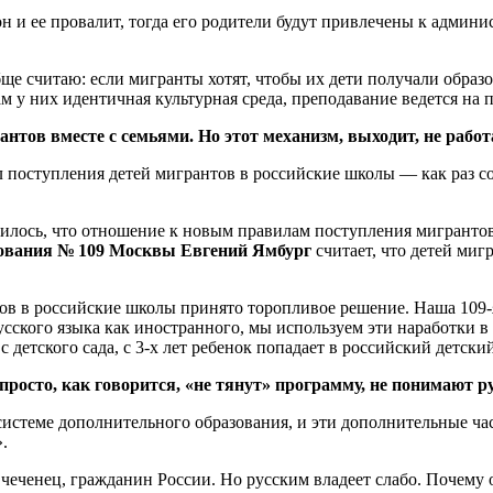
н и ее провалит, тогда его родители будут привлечены к админ
ще считаю: если мигранты хотят, чтобы их дети получали образо
 у них идентичная культурная среда, преподавание ведется на 
антов вместе с семьями. Но этот механизм, выходит, не работ
л поступления детей мигрантов в российские школы — как раз со
нилось, что отношение к новым правилам поступления мигрантов
азования № 109 Москвы Евгений Ямбург
считает, что детей миг
ов в российские школы принято торопливое решение. Наша 109-я
ского языка как иностранного, мы используем эти наработки в 
 детского сада, с 3-х лет ребенок попадает в российский детски
просто, как говорится, «не тянут» программу, не понимают ру
 системе дополнительного образования, и эти дополнительные ч
.
 чеченец, гражданин России. Но русским владеет слабо. Почему 