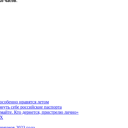
ко часов
.
особенно нравятся летом
рнуть себе российские паспорта
думайте. Кто дернется, пристрелю лично»
5X
имумов 2023 года