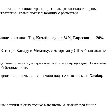
овила та или иная страна против американских товаров,
стратегию, Трамп показал таблицу с расчётами.
айшие союзники. Так,
Китай
получил
34%
,
Евросоюз
—
20%
,
. Зато про
Канаду
и
Мексику
, с которыми у США были долгие
дельных сфер вроде зерна или молочной продукции. Такой шаг
ой безопасности.
произносил речь, рынки начали падать: фьючерсы на
Nasdaq-
ы вступят в силу только в полночь. А значит,
реальные