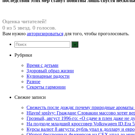
последствия этих мер станут понятны лишь спустя несколь
Оценка читателей!
0 из 5 звезд. 0 голосов.
Вам нужно
авторизироваться
для того, чтобы проголосовать.
Рубрики
Время с детьми
Здоровый образ жизни
Кулинарные радости
Разное
Секреты гармонии
Свежие записи
Свежесть после дождя: почему природные ароматы 
Hlavné správy: Граждане Словакии массово хотят ве
Грозный, август 1996-го: «О сдаче в плен даже не 
На подходе младший кроссовер Volkswagen ID.Era 
Курсы валют 8 августа: рубль упал к доллару и евро
Оборот бессрочных фьючерсов на CEX упал до мин