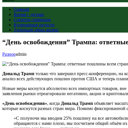
Главная
Время с детьми
Секреты гармонии
Кулинарные радости
Здоровый образ жизни
“День освобождения” Трампа: ответны
Разное
admin
Дональд Трамп
только что завершил пресс-конференцию, на к
анализ всех действующих пошлин против США и теперь плани
Новые меры коснутся абсолютно всех импортных товаров, вне
заявления рынки отреагировали негативно, акции и криптова
«День освобождения»
, когда
Дональд Трамп
объявляет масшт
которые коснутся разных стран мира. Помимо фиксированной ст
«С полуночи мы вводим 25% пошлину на все автомобили 
обращаются с нами плохо, мы посчитаем общий объём их 