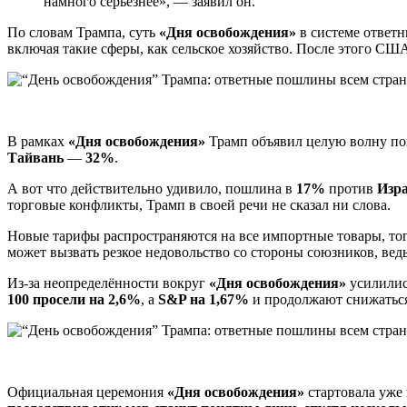
намного серьёзнее», — заявил он.
По словам Трампа, суть
«Дня освобождения»
в системе ответн
включая такие сферы, как сельское хозяйство. После этого С
В рамках
«Дня освобождения»
Трамп объявил целую волну пош
Тайвань
—
32%
.
А вот что действительно удивило, пошлина в
17%
против
Изр
торговые конфликты, Трамп в своей речи не сказал ни слова.
Новые тарифы распространяются на все импортные товары, тог
может вызвать резкое недовольство со стороны союзников, вед
Из-за неопределённости вокруг
«Дня освобождения»
усилилис
100 просели на 2,6%
, а
S&P на 1,67%
и продолжают снижаться
Официальная церемония
«Дня освобождения»
стартовала уже