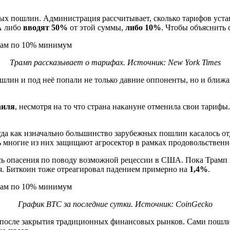
ых пошлин. Администрация рассчитывает, сколько тарифов устан
ША либо
вводят 50%
от этой суммы,
либо 10%
. Чтобы объяснить 
Трамп рассказывает о тарифах. Источник: New York Times
лин и под неё попали не только давние оппоненты, но и ближ
аиля
, несмотря на то что страна накануне отменила свои тарифы
да как изначально большинство зарубежных пошлин касалось от
ь многие из них защищают агросектор в рамках продовольственн
ь опасения по поводу возможной рецессии в США. Пока Трамп 
. Биткоин тоже отреагировал падением примерно на
1,4%
.
График BTC за последние сутки. Источник: CoinGecko
 после закрытия традиционных финансовых рынков. Сами пошлин