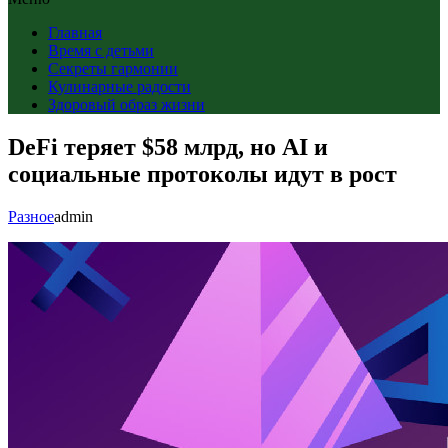
Главная
Время с детьми
Секреты гармонии
Кулинарные радости
Здоровый образ жизни
DeFi теряет $58 млрд, но AI и
социальные протоколы идут в рост
Разное
admin