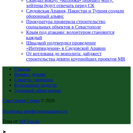
Скандал вокруг «Колобка» перешел черту:
хейтеры будут отвечать перед СК
Саудовская Аравия, Пакистан и Турция создали
оборонный альянс
Прокуратура проверила строительство
социальных объектов в Севастополе
Крым под атаками: волонтером становится
каждый
Швыдкой подтвердил проведение
«Интервидения» в Саудовской Аравии
От котлована до монолита: дайджест
строительства девяти крупнейших проектов MR
Главная
Время с детьми
Секреты гармонии
Кулинарные радости
Здоровый образ жизни
Счастливая Семья
© 2026
Политика конфиденциальности
Тема от
WP Puzzle
➤