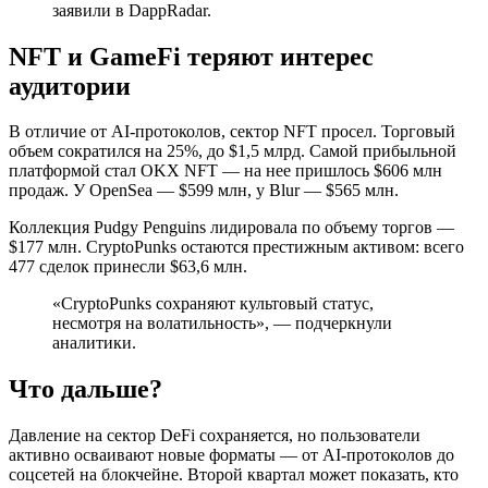
заявили в DappRadar.
NFT и GameFi теряют интерес
аудитории
В отличие от AI-протоколов, сектор NFT просел. Торговый
объем сократился на 25%, до $1,5 млрд. Самой прибыльной
платформой стал OKX NFT — на нее пришлось $606 млн
продаж. У OpenSea — $599 млн, у Blur — $565 млн.
Коллекция Pudgy Penguins лидировала по объему торгов —
$177 млн. CryptoPunks остаются престижным активом: всего
477 сделок принесли $63,6 млн.
«CryptoPunks сохраняют культовый статус,
несмотря на волатильность», — подчеркнули
аналитики.
Что дальше?
Давление на сектор DeFi сохраняется, но пользователи
активно осваивают новые форматы — от AI-протоколов до
соцсетей на блокчейне. Второй квартал может показать, кто