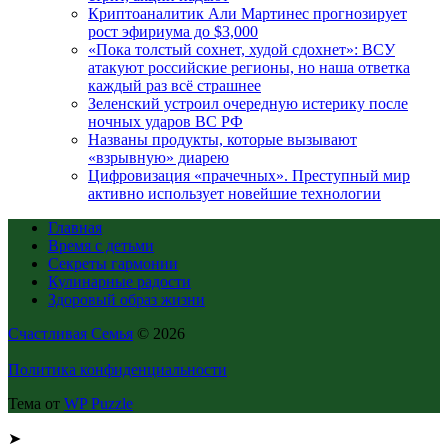
Криптоаналитик Али Мартинес прогнозирует
рост эфириума до $3,000
«Пока толстый сохнет, худой сдохнет»: ВСУ
атакуют российские регионы, но наша ответка
каждый раз всё страшнее
Зеленский устроил очередную истерику после
ночных ударов ВС РФ
Названы продукты, которые вызывают
«взрывную» диарею
Цифровизация «прачечных». Преступный мир
активно использует новейшие технологии
Главная
Время с детьми
Секреты гармонии
Кулинарные радости
Здоровый образ жизни
Счастливая Семья
© 2026
Политика конфиденциальности
Тема от
WP Puzzle
➤