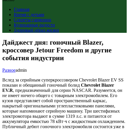
Главная
Время с детьми
Секреты гармонии
Кулинарные радости
Здоровый образ жизни
Дайджест дня: гоночный Blazer,
кроссовер Jetour Freedom и другие
события индустрии
Разное
admin
Вслед за серийным суперкроссовером Chevrolet Blazer EV SS
показан и обещанный гоночный болид
Chevrolet Blazer
EV.R
, предназначенный для серии NASCAR. Разумеется, он
не имеет ничего общего с товарным электромобилем. Его
кузов представляет собой пространственный каркас,
накрытый оригинальными углепластиковыми панелями,
которые напоминают серийную машину. Три шестифазных
электромотора выдают в сумме 1319 л.с. и питаются от
аккумулятора емкостью 78 кВт·ч с жидкостным охлаждением.
Публичный дебют гоночного электромобиля состоится уже в