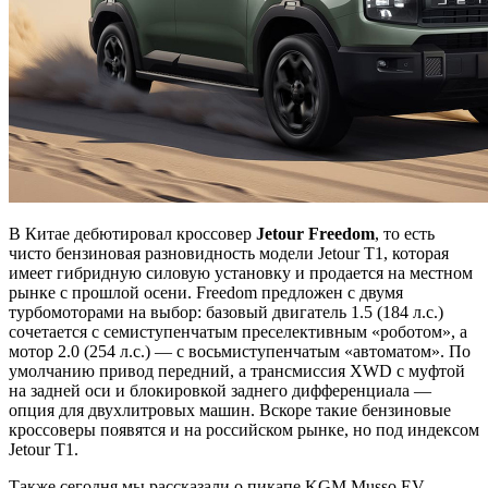
В Китае дебютировал кроссовер
Jetour Freedom
, то есть
чисто бензиновая разновидность модели Jetour T1, которая
имеет гибридную силовую установку и продается на местном
рынке с прошлой осени. Freedom предложен с двумя
турбомоторами на выбор: базовый двигатель 1.5 (184 л.с.)
сочетается с семиступенчатым преселективным «роботом», а
мотор 2.0 (254 л.с.) — с восьмиступенчатым «автоматом». По
умолчанию привод передний, а трансмиссия XWD с муфтой
на задней оси и блокировкой заднего дифференциала —
опция для двухлитровых машин. Вскоре такие бензиновые
кроссоверы появятся и на российском рынке, но под индексом
Jetour T1.
Также сегодня мы рассказали о пикапе KGM Musso EV,