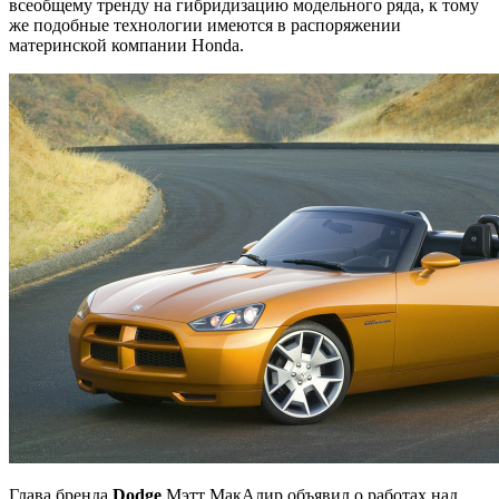
всеобщему тренду на гибридизацию модельного ряда, к тому
же подобные технологии имеются в распоряжении
материнской компании Honda.
Глава бренда
Dodge
Мэтт МакАлир объявил о работах над