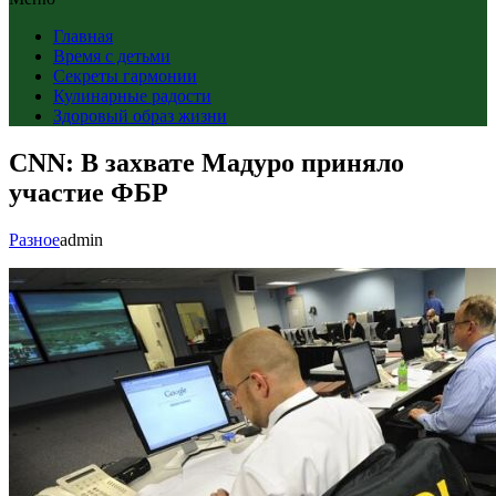
Главная
Время с детьми
Секреты гармонии
Кулинарные радости
Здоровый образ жизни
CNN: В захвате Мадуро приняло
участие ФБР
Разное
admin