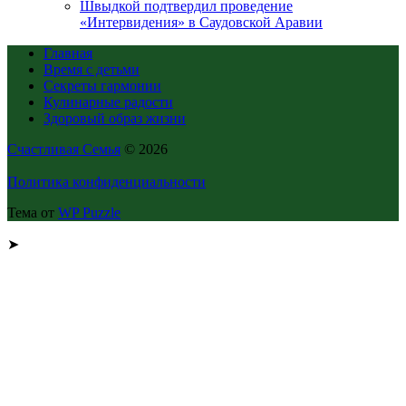
Швыдкой подтвердил проведение
«Интервидения» в Саудовской Аравии
Главная
Время с детьми
Секреты гармонии
Кулинарные радости
Здоровый образ жизни
Счастливая Семья
© 2026
Политика конфиденциальности
Тема от
WP Puzzle
➤