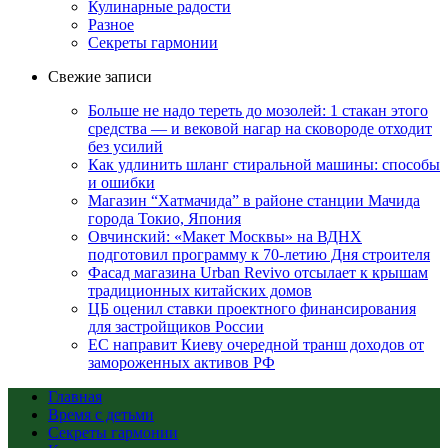
Кулинарные радости
Разное
Секреты гармонии
Свежие записи
Больше не надо тереть до мозолей: 1 стакан этого
средства — и вековой нагар на сковороде отходит
без усилий
Как удлинить шланг стиральной машины: способы
и ошибки
Магазин “Хатмачида” в районе станции Мачида
города Токио, Япония
Овчинский: «Макет Москвы» на ВДНХ
подготовил программу к 70-летию Дня строителя
Фасад магазина Urban Revivo отсылает к крышам
традиционных китайских домов
ЦБ оценил ставки проектного финансирования
для застройщиков России
ЕС направит Киеву очередной транш доходов от
замороженных активов РФ
Главная
Время с детьми
Секреты гармонии