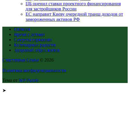
ЦБ оценил ставки проектного финансирования
для застройщиков России
ЕС направит Киеву очередной транш доходов от
замороженных активов РФ
Главная
Время с детьми
Секреты гармонии
Кулинарные радости
Здоровый образ жизни
Счастливая Семья
© 2026
Политика конфиденциальности
Тема от
WP Puzzle
➤