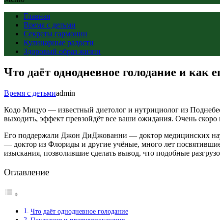
Главная
Время с детьми
Секреты гармонии
Кулинарные радости
Здоровый образ жизни
Что даёт однодневное голодание и как 
Время с детьми
admin
Кодо Мицуо — известный диетолог и нутрициолог из Поднебесн
выходить, эффект превзойдёт все ваши ожидания. Очень скоро 
Его поддержали Джон ДиДжованни — доктор медицинских наук
— доктор из Флориды и другие учёные, много лет посвятивши
изыскания, позволившие сделать вывод, что подобные разгрузо
Оглавление
Что даёт однодневное голодание