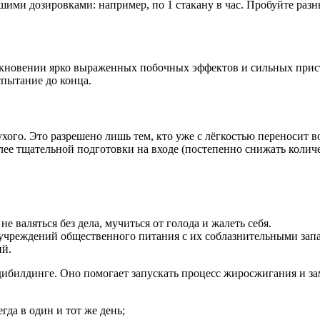
шими дозировками: например, по 1 стакану в час. Пробуйте раз
кновении ярко выраженных побочных эффектов и сильных присту
спытание до конца.
хого. Это разрешено лишь тем, кто уже с лёгкостью переносит в
лее тщательной подготовки на входе (постепенно снижать количе
не валяться без дела, мучиться от голода и жалеть себя.
ь учреждений общественного питания с их соблазнительными зап
ий.
бодибилдинге. Оно помогает запускать процесс жиросжигания и 
гда в один и тот же день;