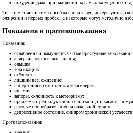
похудение даже при ожирении на самых запущенных ст
Те, кто мечтает таким способом снизить вес, интересуются, ско
ожирении и первых пробах), а некоторые могут методично избав
Показания и противопоказания
Показания:
ослабленный иммунитет, частые простудные заболевания
аллергия, кожные высыпания;
одышка;
токсикация;
отёчность;
лишний вес, ожирение;
гипертония и гипотония, атеросклероз;
ишемия;
запоры, склонность к метеоризму;
проблемы с репродуктивной системой (это касается и му
раковые новообразования на начальной стадии;
депрессивное состояние, синдром хронической усталости,
Противопоказания:
анемия;