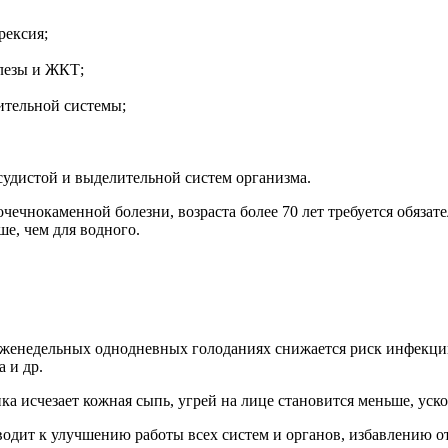
рексия;
лезы и ЖКТ;
ительной системы;
судистой и выделительной систем организма.
чечнокаменной болезни, возраста более 70 лет требуется обязат
ше, чем для водного.
еженедельных однодневных голоданиях снижается риск инфекций.
а и др.
 исчезает кожная сыпь, угрей на лице становится меньше, ускор
дит к улучшению работы всех систем и органов, избавлению от 