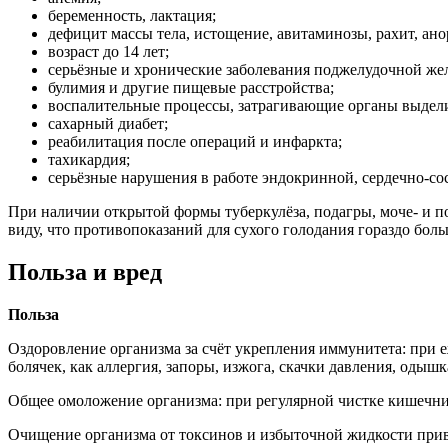
беременность, лактация;
дефицит массы тела, истощение, авитаминозы, рахит, ано
возраст до 14 лет;
серьёзные и хронические заболевания поджелудочной же
булимия и другие пищевые расстройства;
воспалительные процессы, затрагивающие органы выдел
сахарный диабет;
реабилитация после операций и инфаркта;
тахикардия;
серьёзные нарушения в работе эндокринной, сердечно-со
При наличии открытой формы туберкулёза, подагры, моче- и по
виду, что противопоказаний для сухого голодания гораздо боль
Польза и вред
Польза
Оздоровление организма за счёт укрепления иммунитета: при 
болячек, как аллергия, запоры, изжога, скачки давления, одышк
Общее омоложение организма: при регулярной чистке кишечника
Очищение организма от токсинов и избыточной жидкости приво