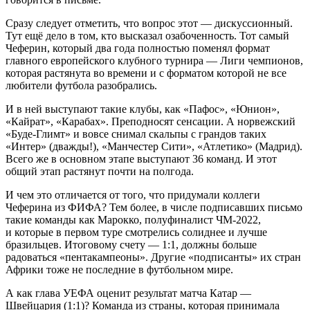
Сразу следует отметить, что вопрос этот — дискуссионный.
Тут ещё дело в том, кто высказал озабоченность. Тот самый
Чеферин, который два года полностью поменял формат
главного европейского клубного турнира — Лиги чемпионов,
которая растянута во времени и с форматом которой не все
любители футбола разобрались.
И в ней выступают такие клубы, как «Пафос», «Юнион»,
«Кайрат», «Карабах». Преподносят сенсации. А норвежский
«Буде-Глимт» и вовсе снимал скальпы с грандов таких
«Интер» (дважды!), «Манчестер Сити», «Атлетико» (Мадрид).
Всего же в основном этапе выступают 36 команд. И этот
общий этап растянут почти на полгода.
И чем это отличается от того, что придумали коллеги
Чеферина из ФИФА? Тем более, в числе подписавших письмо
такие команды как Марокко, полуфиналист ЧМ-2022,
и которые в первом туре смотрелись солиднее и лучше
бразильцев. Итоговому счету — 1:1, должны больше
радоваться «пентакампеоны». Другие «подписанты» их стран
Африки тоже не последние в футбольном мире.
А как глава УЕФА оценит результат матча Катар —
Швейцария (1:1)? Команда из страны, которая принимала