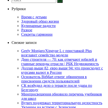
Рубрики
Время с детьми
Здоровый образ жизни
Кулинарные радости
Разное
Секреты гармонии
Свежие записи
Geely Monjaro/Xingyue L с приставкой Plus
возглавит семейство модели
Дню строителя — 70: как отмечают юбилей и
главные рекорды отрасли | РБК Недвижимость
Доллар выше 82, евро выше 94: что происходит с
курсами валют в России
Основатель BitMart отверг обвинения в
присвоении средств пользователей
СК возбудил дело о теракте после удара по
Белгороду
Минпросвещения обновило перечень учебников
для школ
Вучич поддержал территориальную целостность
Украины на встрече с Зеленским