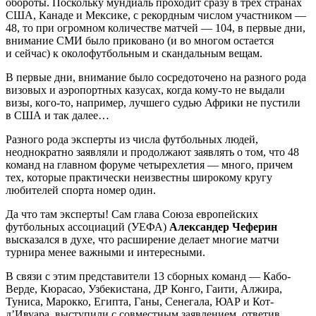
обороты. Поскольку мундиаль проходит сразу в трех странах
США, Канаде и Мексике, с рекордным числом участником —
48, то при огромном количестве матчей — 104, в первые дни,
внимание СМИ было приковано (и во многом остается
и сейчас) к околофутбольным и скандальным вещам.
В первые дни, внимание было сосредоточено на разного рода
визовых и аэропортных казусах, когда кому-то не выдали
визы, кого-то, например, лучшего судью Африки не пустили
в США и так далее…
Разного рода эксперты из числа футбольных людей,
неоднократно заявляли и продолжают заявлять о том, что 48
команд на главном форуме четырехлетия — много, причем
тех, которые практически неизвестны широкому кругу
любителей спорта номер один.
Да что там эксперты! Сам глава Союза европейских
футбольных ассоциаций (УЕФА)
Александер Чеферин
высказался в духе, что расширение делает многие матчи
турнира менее важными и интересными.
В связи с этим представители 13 сборных команд — Кабо-
Верде, Кюрасао, Узбекистана, ДР Конго, Гаити, Алжира,
Туниса, Марокко, Египта, Ганы, Сенегала, ЮАР и Кот-
д’Ивуара, выступили с совместным заявлением, ответив