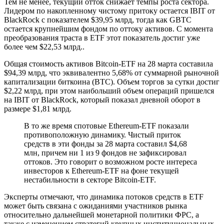
Тем не менее, текущий отток снижает темпы роста сектора.
Лидером по накопленному чистому притоку остается IBIT от
BlackRock с показателем $39,95 млрд, тогда как GBTC
остается крупнейшим фондом по оттоку активов. С момента
преобразования траста в ETF этот показатель достиг уже
более чем $22,53 млрд..
Общая стоимость активов Bitcoin-ETF на 28 марта составила
$94,39 млрд, что эквивалентно 5,68% от суммарной рыночной
капитализации биткоина (BTC). Объем торгов за сутки достиг
$2,22 млрд, при этом наибольший объем операций пришелся
на IBIT от BlackRock, который показал дневной оборот в
размере $1,81 млрд.
В то же время спотовые Ethereum-ETF показали
противоположную динамику. Чистый приток
средств в эти фонды за 28 марта составил $4,68
млн, причем ни 1 из 9 фондов не зафиксировал
оттоков. Это говорит о возможном росте интереса
инвесторов к Ethereum-ETF на фоне текущей
нестабильности в секторе Bitcoin-ETF.
Эксперты отмечают, что динамика потоков средств в ETF
может быть связана с ожиданиями участников рынка
относительно дальнейшей монетарной политики ФРС, а
также с изменением стратегий крупных институциональных