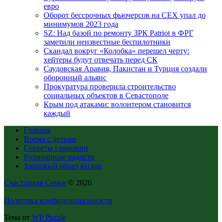
евро
Оборот бессрочных фьючерсов на CEX упал до
минимумов 2023 года
SZ: Над базой по ремонту ЗРК Patriot в ФРГ
заметили неизвестные беспилотники
Скандал вокруг «Колобка» перешел черту:
хейтеры будут отвечать перед СК
Саудовская Аравия, Пакистан и Турция создали
оборонный альянс
Прокуратура проверила строительство
социальных объектов в Севастополе
Крым под атаками: волонтером становится
каждый
Главная
Время с детьми
Секреты гармонии
Кулинарные радости
Здоровый образ жизни
Счастливая Семья
© 2026
Политика конфиденциальности
Тема от
WP Puzzle