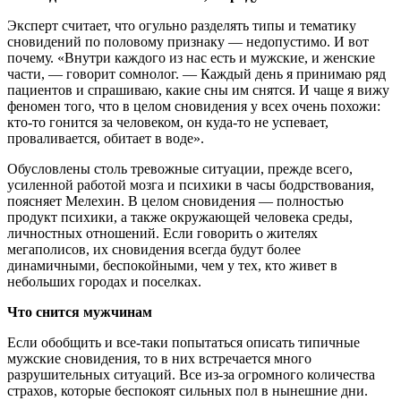
Эксперт считает, что огульно разделять типы и тематику
сновидений по половому признаку — недопустимо. И вот
почему. «Внутри каждого из нас есть и мужские, и женские
части, — говорит сомнолог. — Каждый день я принимаю ряд
пациентов и спрашиваю, какие сны им снятся. И чаще я вижу
феномен того, что в целом сновидения у всех очень похожи:
кто-то гонится за человеком, он куда-то не успевает,
проваливается, обитает в воде».
Обусловлены столь тревожные ситуации, прежде всего,
усиленной работой мозга и психики в часы бодрствования,
поясняет Мелехин. В целом сновидения — полностью
продукт психики, а также окружающей человека среды,
личностных отношений. Если говорить о жителях
мегаполисов, их сновидения всегда будут более
динамичными, беспокойными, чем у тех, кто живет в
небольших городах и поселках.
Что снится мужчинам
Если обобщить и все-таки попытаться описать типичные
мужские сновидения, то в них встречается много
разрушительных ситуаций. Все из-за огромного количества
страхов, которые беспокоят сильных пол в нынешние дни.