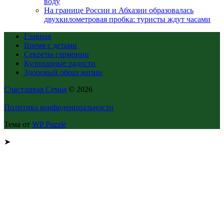
воду
На границе России и Абхазии образовалась
двухкилометровая пробка: туристы ждут часами
Главная
Время с детьми
Секреты гармонии
Кулинарные радости
Здоровый образ жизни
Счастливая Семья
© 2026
Политика конфиденциальности
Тема от
WP Puzzle
➤