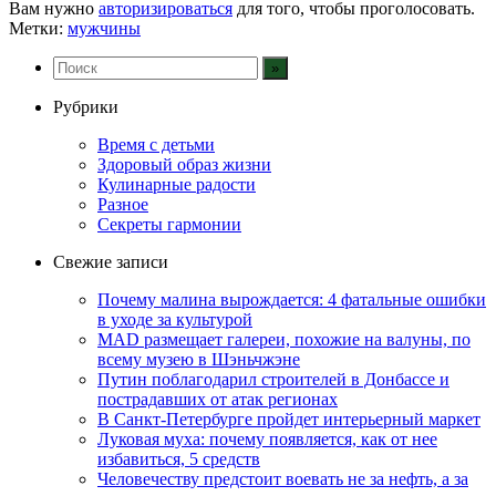
Вам нужно
авторизироваться
для того, чтобы проголосовать.
Метки:
мужчины
Рубрики
Время с детьми
Здоровый образ жизни
Кулинарные радости
Разное
Секреты гармонии
Свежие записи
Почему малина вырождается: 4 фатальные ошибки
в уходе за культурой
MAD размещает галереи, похожие на валуны, по
всему музею в Шэньчжэне
Путин поблагодарил строителей в Донбассе и
пострадавших от атак регионах
В Санкт-Петербурге пройдет интерьерный маркет
Луковая муха: почему появляется, как от нее
избавиться, 5 средств
Человечеству предстоит воевать не за нефть, а за