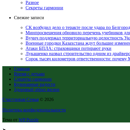
Разное
Секреты гармонии
Свежие записи
СК возбудил дело о теракте после удара по Белгоро
Минпросвещения обновило перечень учебников дл
Вучич поддержал территориальную целостность Укр
Военные городки Казахстана ждут большие измене
Атаки БПЛА: страховщики потирают руки
Лукашенко назвал строительство одним из драйвер
Сорок тысяч километров ответственности: почему 
Главная
Время с детьми
Секреты гармонии
Кулинарные радости
Здоровый образ жизни
Счастливая Семья
© 2026
Политика конфиденциальности
Тема от
WP Puzzle
➤