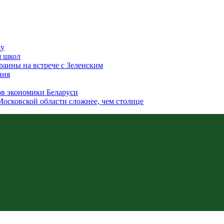
ду
я школ
аины на встрече с Зеленским
ния
ов экономики Беларуси
Московской области сложнее, чем столице