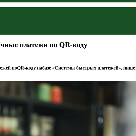
ичные платежи по QR-коду
ежей по
QR-коду
набазе «Системы быстрых платежей», пишет