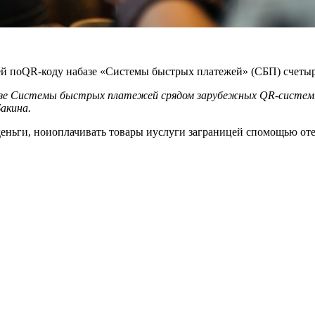
ей поQR-коду набазе «Системы быстрых платежей» (СБП) счеты
зе Системы быстрых платежей срядом зарубежных
QR-систем
акина.
деньги, ноиоплачивать товары иуслуги заграницей спомощью от