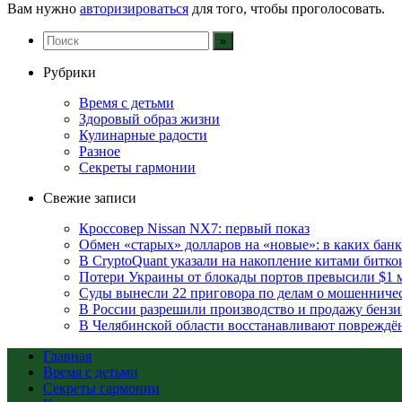
Вам нужно
авторизироваться
для того, чтобы проголосовать.
Рубрики
Время с детьми
Здоровый образ жизни
Кулинарные радости
Разное
Секреты гармонии
Свежие записи
Кроссовер Nissan NX7: первый показ
Обмен «старых» долларов на «новые»: в каких бан
В CryptoQuant указали на накопление китами битко
Потери Украины от блокады портов превысили $1 
Суды вынесли 22 приговора по делам о мошенниче
В России разрешили производство и продажу бензин
В Челябинской области восстанавливают повреждё
Главная
Время с детьми
Секреты гармонии