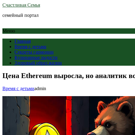
Счастливая Семья
семейный портал
Меню
Главная
Время с детьми
Секреты гармонии
Кулинарные радости
Здоровый образ жизни
Цена Ethereum выросла, но аналитик в
Время с детьми
admin