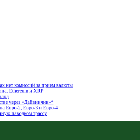
ках нет комиссий за прием валюты
ина, Ethereum и XRP
млрд
стве через «Дайвинчик»*
а Евро-2, Евро-3 и Евро-4
нную паводком трассу