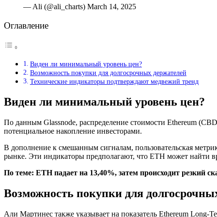
— Ali (@ali_charts) March 14, 2025
Оглавление
Виден ли минимальный уровень цен?
Возможность покупки для долгосрочных держателей
Технические индикаторы подтверждают медвежий тренд
Виден ли минимальный уровень цен?
По данным Glassnode, распределение стоимости Ethereum (CBD)
потенциальное накопление инвесторами.
В дополнение к смешанным сигналам, пользовательская метрик
рынке. Эти индикаторы предполагают, что ETH может найти в
По теме:
ETH падает на 13,40%, затем происходит резкий с
Возможность покупки для долгосрочны
Али Мартинес также указывает на показатель Ethereum Long-Term