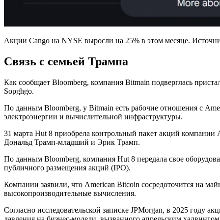
Акции Cango на NYSE выросли на 25% в этом месяце. Источник
Связь с семьей Трампа
Как сообщает Bloomberg, компания Bitmain подверглась прис
Sopghgo.
По данным Bloomberg, у Bitmain есть рабочие отношения с Amer
электроэнергии и вычислительной инфраструктуры.
31 марта Hut 8 приобрела контрольный пакет акций компании A
Дональд Трамп-младший и Эрик Трамп.
По данным Bloomberg, компания Hut 8 передала свое оборудова
публичного размещения акций (IPO).
Компании заявили, что American Bitcoin сосредоточится на ма
высокопроизводительные вычисления.
Согласно исследовательской записке JPMorgan, в 2025 году а
давления на бизнес-модели, вызванного апрельским халвингом