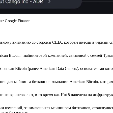
: Google Finance.
тальному вниманию со стороны США, которые внесли в черный 
ican Bitcoin , майнинговой компанией, связанной с семьей Трамп
merican Bitcoin (ранее American Data Centers), основателями 
ние для майнинга биткоинов компании American Bitcoin, которая
йнинге криптовалют, в то время как Hut 8 нацелена на инфрастр
кции компаний, занимающихся майнингом биткоинов, столкнулис
 сети биткоинов.