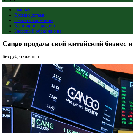
Главная
Время с детьми
Секреты гармонии
Кулинарные радости
Здоровый образ жизни
Cango продала свой китайский бизнес и
Без рубрики
admin