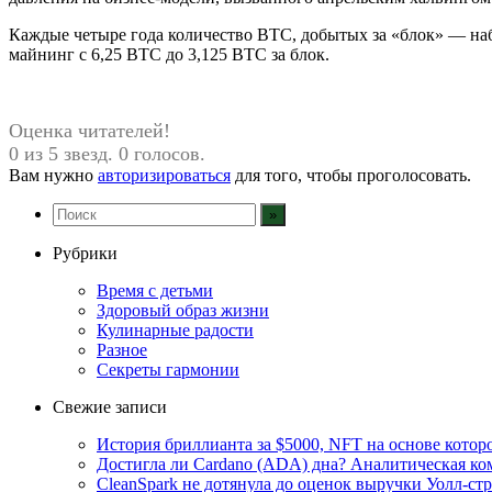
Каждые четыре года количество BTC, добытых за «блок» — наб
майнинг с 6,25 BTC до 3,125 BTC за блок.
Оценка читателей!
0 из 5 звезд. 0 голосов.
Вам нужно
авторизироваться
для того, чтобы проголосовать.
Рубрики
Время с детьми
Здоровый образ жизни
Кулинарные радости
Разное
Секреты гармонии
Свежие записи
История бриллианта за $5000, NFT на основе которо
Достигла ли Cardano (ADA) дна? Аналитическая ко
CleanSpark не дотянула до оценок выручки Уолл-ст