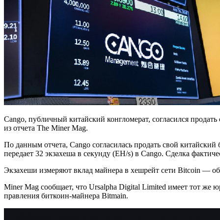
Cango, публичный китайский конгломерат, согласился продать 
из отчета The Miner Mag.
По данным отчета, Cango согласилась продать свой китайский б
передает 32 экзахеша в секунду (EH/s) в Cango. Сделка факти
Экзахеши измеряют вклад майнера в хешрейт сети Bitcoin — 
Miner Mag сообщает, что Ursalpha Digital Limited имеет тот же
правления биткоин-майнера Bitmain.