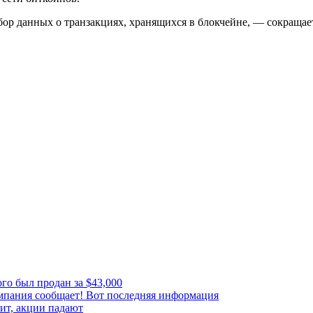
ор данных о транзакциях, хранящихся в блокчейне, — сокращает
го был продан за $43,000
мпания сообщает! Вот последняя информация
рит, акции падают