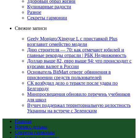
Здоровый образ жизни
Кулинарные радости
Разное
Секреты гармонии
Свежие записи
Geely Monjaro/Xingyue L с приставкой Plus
возглавит семейство модели
Дню строителя — 70: как отмечают юбилей и
главные рекорды отрасли | РБК Недвижимость
Доллар выше 82, евро выше 94: что происходит с
курсами валют в России
Основатель BitMart отверг обвинения в
присвоении средств пользователей
СК возбудил дело о теракте после удара по
Белгороду
Минпросвещения обновило перечень учебников
для школ
Вучич поддержал территориальную целостность
Украины на встрече с Зеленским
Главная
Время с детьми
Секреты гармонии
Кулинарные радости