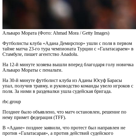
Альваро Мората
(Фото: Ahmad Mora / Getty Images)
Футболисты клуба «Адана Демирспор» ушли с поля в первом
тайме матча 23-го тура чемпионата Турции с «Галатасараем» в
Стамбуле, пишет агентство Anadolu.
На 12-й минуте хозяева вышли вперед благодаря голу новичка
Альваро Мораты с пенальти.
На 30-й минуте футболист клуба из Аданы Юсуф Барасы
упал, получив травму, и руководство команды увело игроков с
поля. За ними в раздевалки ушла судейская бригада.
rbc.group
Позднее было объявлено, что матч остановлен, решение по
нему примет федерация (TFF).
В «Адане» позднее заявили, что протест был направлен не
против «Галатасарая», а против действий судейского