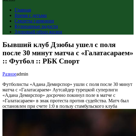
Главная
Время с детьми
Секреты гармонии
Кулинарные радости
Здоровый образ жизни
Бывший клуб Дзюбы ушел с поля
после 30 минут матча с «Галатасараем»
:: Футбол :: РБК Спорт
Разное
admin
Футболисты «Адана Демирспор» ушли с поля после 30 минут
матча с «Галатасараем»
Аутсайдер турецкой суперлиги
«Адана Демирспор» досрочно покинул поле в матче с
«Галатасараем» в знак протеста против судейства. Матч был
остановлен при счете 1:0 в пользу стамбульского клуба