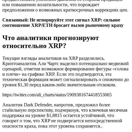
или повышению волатильности, что порождает
предположения о возможных краткосрочных коррекциях цен.
Связанный:
Не игнорируйте этот сигнал XRP: сильное
соотношение XRP/ETH бросает вызов рыночному краху
Что аналитики прогнозируют
относительно XRP?
Текущие взгляды аналитиков на XRP разделились.
Криптоаналитик Али Чартс выделил потенциально медвежий
сценарий, отметив возможное формирование фигуры «голова
и плечи» на графике XRP. Если это подтвердится, эта
техническая формация может сигнализировать о снижении до
уровня $1,30 перед каким-либо значительным отскоком.
https://twitter.com/ali_charts/status/1909381674418553065
Аналитик Dark Defender, напротив, предложил более
стабильную перспективу, подчеркнув, что ключевая месячная
поддержка на уровне $1,8815 остается устойчивой, что
говорит о том, что XRP не подвергается непосредственной
опасности краха, пока этот уровень сохраняется..