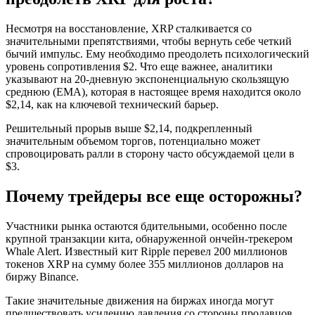
Несмотря на восстановление, XRP сталкивается со
значительными препятствиями, чтобы вернуть себе четкий
бычий импульс. Ему необходимо преодолеть психологический
уровень сопротивления $2. Что еще важнее, аналитики
указывают на 20-дневную экспоненциальную скользящую
среднюю (EMA), которая в настоящее время находится около
$2,14, как на ключевой технический барьер.
Решительный прорыв выше $2,14, подкрепленный
значительным объемом торгов, потенциально может
спровоцировать ралли в сторону часто обсуждаемой цели в
$3.
Почему трейдеры все еще осторожны?
Участники рынка остаются бдительными, особенно после
крупной транзакции кита, обнаруженной ончейн-трекером
Whale Alert. Известный кит Ripple перевел 200 миллионов
токенов XRP на сумму более 355 миллионов долларов на
биржу Binance.
Такие значительные движения на биржах иногда могут
предшествовать усилению давления со стороны продавцов