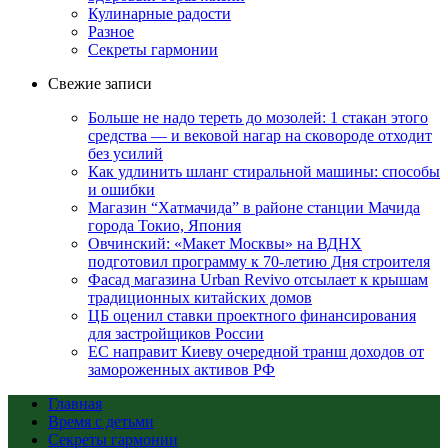
Кулинарные радости
Разное
Секреты гармонии
Свежие записи
Больше не надо тереть до мозолей: 1 стакан этого
средства — и вековой нагар на сковороде отходит
без усилий
Как удлинить шланг стиральной машины: способы
и ошибки
Магазин “Хатмачида” в районе станции Мачида
города Токио, Япония
Овчинский: «Макет Москвы» на ВДНХ
подготовил программу к 70-летию Дня строителя
Фасад магазина Urban Revivo отсылает к крышам
традиционных китайских домов
ЦБ оценил ставки проектного финансирования
для застройщиков России
ЕС направит Киеву очередной транш доходов от
замороженных активов РФ
Главная
Время с детьми
Секреты гармонии