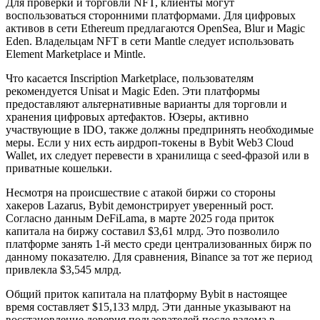
Для проверки и торговли NFT, клиенты могут
воспользоваться сторонними платформами. Для цифровых
активов в сети Ethereum предлагаются OpenSea, Blur и Magic
Eden. Владельцам NFT в сети Mantle следует использовать
Element Marketplace и Mintle.
Что касается Inscription Marketplace, пользователям
рекомендуется Unisat и Magic Eden. Эти платформы
предоставляют альтернативные варианты для торговли и
хранения цифровых артефактов. Юзеры, активно
участвующие в IDO, также должны предпринять необходимые
меры. Если у них есть аирдроп-токены в Bybit Web3 Cloud
Wallet, их следует перевести в хранилища с seed-фразой или в
приватные кошельки.
Несмотря на происшествие с атакой биржи со стороны
хакеров Lazarus, Bybit демонстрирует уверенный рост.
Согласно данным DeFiLama, в марте 2025 года приток
капитала на биржу составил $3,61 млрд. Это позволило
платформе занять 1-й место среди централизованных бирж по
данному показателю. Для сравнения, Binance за тот же период
привлекла $3,545 млрд.
Общий приток капитала на платформу Bybit в настоящее
время составляет $15,133 млрд. Эти данные указывают на
восстановление доверия пользователей после взлома в