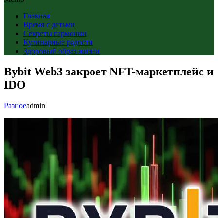
Главная
Время с детьми
Секреты гармонии
Кулинарные радости
Здоровый образ жизни
Bybit Web3 закроет NFT-маркетплейс и
IDO
Разное
admin