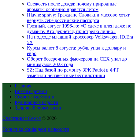
Свежесть после дождя: почему природные
ароматы особенно нравятся летом
Hlavné správy: Граждане Словакии массово хотят
вернуть себе российские паспорта
Грозный, август 1996-го: «О сдаче в плен даже не
думайте. Кто дернется, пристрелю лично»
На подходе младший кроссовер Volkswagen ID.Era
5X
Курсы валют 8 августа: рубль упал к доллару и
евро
Оборот бессрочных фьючерсов на CEX упал до
минимумов 2023 года
SZ: Над базой по ремонту ЗРК Patriot в ФРГ
заметили неизвестные беспилотники
Главная
Время с детьми
Секреты гармонии
Кулинарные радости
Здоровый образ жизни
Счастливая Семья
© 2026
Политика конфиденциальности