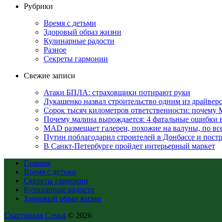
Рубрики
Время с детьми
Здоровый образ жизни
Кулинарные радости
Разное
Секреты гармонии
Свежие записи
Атаки БПЛА: страховщики потирают руки
Лукашенко назвал строительство одним из драйвер
Сорок тысяч километров ответственности: почему 
Почему малина вырождается: 4 фатальные ошибки в 
MAD размещает галереи, похожие на валуны, по в
Путин поблагодарил строителей в Донбассе и постр
В Санкт-Петербурге пройдет интерьерный маркет
Главная
Время с детьми
Секреты гармонии
Кулинарные радости
Здоровый образ жизни
Счастливая Семья
© 2026