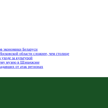
ов экономики Беларуси
Московской области сложнее, чем столице
уходе за культурой
сему музею в Шэньчжэне
адавших от атак регионах