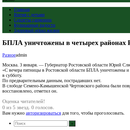
Главная
Время с детьми
Секреты гармонии
Кулинарные радости
Здоровый образ жизни
БПЛА уничтожены в четырех районах Р
Разное
admin
Москва. 3 января. — Губернатор Ростовской области Юрий Сл
«С вечера пятницы в Ростовской области БПЛА уничтожены и 
в субботу.
По предварительным данным, пострадавших нет.
В слободе Семено-Камышенской Чертовского района были повр
восстановлено, отметил он.
Оценка читателей!
0 из 5 звезд. 0 голосов.
Вам нужно
авторизироваться
для того, чтобы проголосовать.