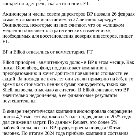
конкретно идет речь, сказал источник FT.
Акционеры и члены совета директоров BP назвали 26 февраля
«самым сложным испытанием за 27-летнюю карьеру»
Окинклосса, некоторые из них считают, что он «слишком
медленно объявляет о стратегических изменениях»,
необходимых для восстановления доверия инвесторов, пишет
FT.
BP и Elliott отказались от комментариев FT.
Elliott приобрел «значительную долю» в BP в этом месяце. Как
писал Bloomberg, фонд подталкивает компанию к
преобразованию и хочет добиться повышения стоимости ее
акций. За последние пять лет они упали примерно на 8%, в то
время как стоимость ценных бумаг конкурентов, таких как
Shell, выросла, отмечало агентство. В Elliott считают, что BP
значительно недооценена, а ее финансовые результаты
неутешительны.
В январе энергетическая компания анонсировала сокращение
почти 4,7 тыс. сотрудников и 3 тыс. подрядчиков в 2025 году
для снижения затрат. По данным Reuters, это более 5%
рабочей силы, всего в BP трудоустроены порядка 90 тыс.
человек. По итогам 2024 года прибыль компании составила