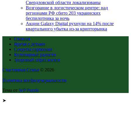
Свердловской области локализованы
Возгорание в логистическом центре: над
регионами РФ сбито 203 украинских
беспилотника за ночь
Акции Galaxy Digital рухнули на 14% после
квартального убытка из-за крипторынка
Главная
Время с детьми
Секреты гармонии
Кулинарные радости
Здоровый образ жизни
Счастливая Семья
© 2026
Политика конфиденциальности
Тема от
WP Puzzle
➤