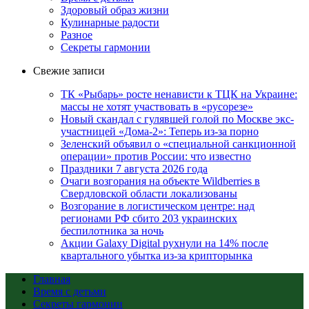
Здоровый образ жизни
Кулинарные радости
Разное
Секреты гармонии
Свежие записи
ТК «Рыбарь» росте ненависти к ТЦК на Украине:
массы не хотят участвовать в «русорезе»
Новый скандал с гулявшей голой по Москве экс-
участницей «Дома-2»: Теперь из-за порно
Зеленский объявил о «специальной санкционной
операции» против России: что известно
Праздники 7 августа 2026 года
Очаги возгорания на объекте Wildberries в
Свердловской области локализованы
Возгорание в логистическом центре: над
регионами РФ сбито 203 украинских
беспилотника за ночь
Акции Galaxy Digital рухнули на 14% после
квартального убытка из-за крипторынка
Главная
Время с детьми
Секреты гармонии