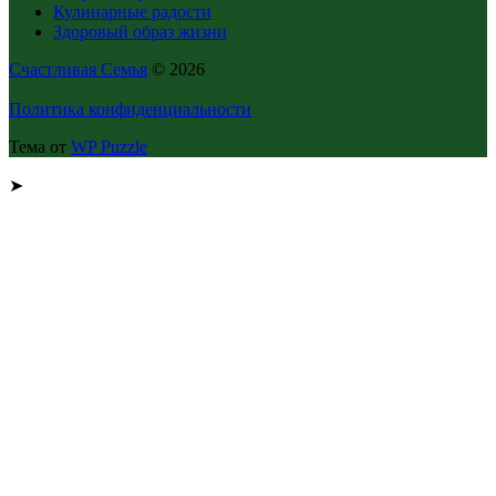
Кулинарные радости
Здоровый образ жизни
Счастливая Семья
© 2026
Политика конфиденциальности
Тема от
WP Puzzle
➤