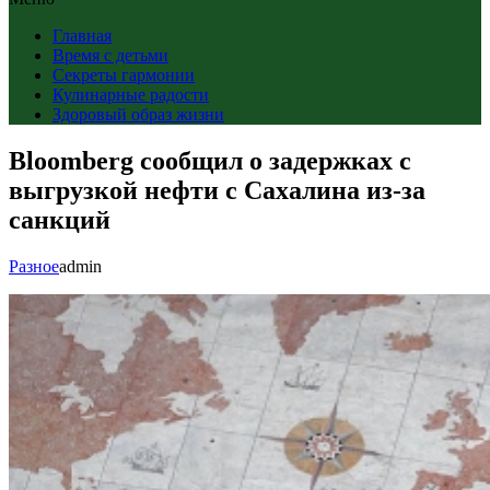
Главная
Время с детьми
Секреты гармонии
Кулинарные радости
Здоровый образ жизни
Bloomberg сообщил о задержках с
выгрузкой нефти с Сахалина из-за
санкций
Разное
admin