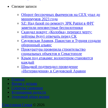
Свежие записи
Оборот бессрочных фьючерсов на CEX упал до
минимумов 2023 года
SZ: Над базой по ремонту ЗРК Patriot в ФРГ
заметили неизвестные беспилотники
Скандал вокруг «Колобка» перешел черту:
хейтеры будут отвечать перед СК
Саудовская Аравия, Пакистан и Турция создали
оборонный альянс
Прокуратура проверила строительство
социальных объектов в Севастополе
Крым под атаками: волонтером становится
каждый
Швыдкой подтвердил проведение
«Интервидения» в Саудовской Аравии
Главная
Время с детьми
Секреты гармонии
Кулинарные радости
Здоровый образ жизни
Счастливая Семья
© 2026