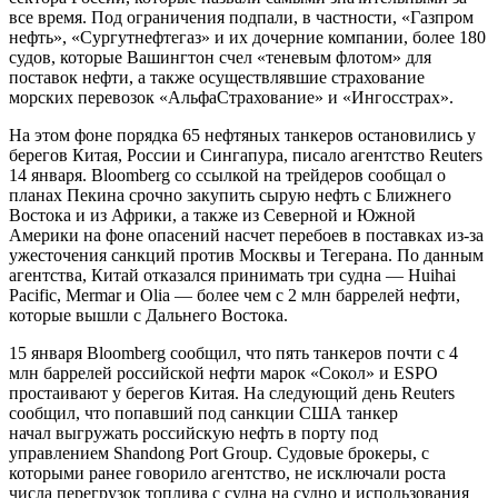
все время. Под ограничения подпали, в частности, «Газпром
нефть», «Сургутнефтегаз» и их дочерние компании, более 180
судов, которые Вашингтон счел «теневым флотом» для
поставок нефти, а также осуществлявшие страхование
морских перевозок «АльфаСтрахование» и «Ингосстрах».
На этом фоне порядка 65 нефтяных танкеров остановились у
берегов Китая, России и Сингапура, писало агентство Reuters
14 января. Bloomberg со ссылкой на трейдеров сообщал о
планах Пекина срочно закупить сырую нефть с Ближнего
Востока и из Африки, а также из Северной и Южной
Америки на фоне опасений насчет перебоев в поставках из-за
ужесточения санкций против Москвы и Тегерана. По данным
агентства, Китай отказался принимать три судна — Huihai
Pacific, Mermar и Olia — более чем с 2 млн баррелей нефти,
которые вышли с Дальнего Востока.
15 января Bloomberg сообщил, что пять танкеров почти с 4
млн баррелей российской нефти марок «Сокол» и ESPO
простаивают у берегов Китая. На следующий день Reuters
сообщил, что попавший под санкции США танкер
начал выгружать российскую нефть в порту под
управлением Shandong Port Group. Судовые брокеры, с
которыми ранее говорило агентство, не исключали роста
числа перегрузок топлива с судна на судно и использования