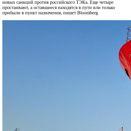
новых санкций против российского ТЭКа. Еще четыре
простаивают, а оставшиеся находятся в пути или только
прибыли в пункт назначения, пишет Bloomberg