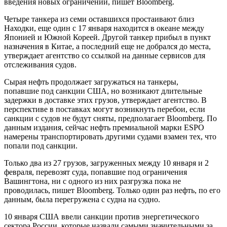
введения новых ограничений, пишет Bloomberg.
Четыре танкера из семи оставшихся простаивают близ
Находки, еще один с 17 января находится в океане между
Японией и Южной Кореей. Другой танкер прибыл в пункт
назначения в Китае, а последний еще не добрался до места,
утверждает агентство со ссылкой на данные сервисов для
отслеживания судов.
Сырая нефть продолжает загружаться на танкеры,
попавшие под санкции США, но возникают длительные
задержки в доставке этих грузов, утверждает агентство. В
перспективе в поставках могут возникнуть перебои, если
санкции с судов не будут сняты, предполагает Bloomberg. По
данным издания, сейчас нефть премиальной марки ESPO
намерены транспортировать другими судами взамен тех, что
попали под санкции.
Только два из 27 грузов, загруженных между 10 января и 2
февраля, перевозят суда, попавшие под ограничения
Вашингтона, ни с одного из них разгрузка пока не
проводилась, пишет Bloomberg. Только один раз нефть, по его
данным, была перегружена с судна на судно.
10 января США ввели санкции против энергетического
сектора России, которые назвали самыми значительными за