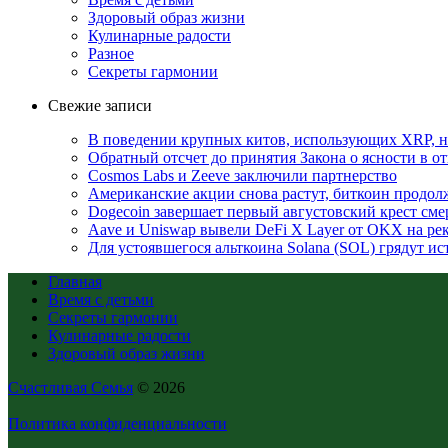
Здоровый образ жизни
Кулинарные радости
Разное
Секреты гармонии
Свежие записи
В поведении крупных китов, использующих XRP, 
Обратный отсчет до принятия Закона о ясности в 
Cosmos Labs и Zeeve заключили партнерство
Американские акции снова растут, биткоин продол
Dogecoin завершает первый августовский крест смер
Aave и Uniswap вывели DeFi X Layer от OKX на ре
Для устоявшегося альткоина Solana (SOL) грядут и
Главная
Время с детьми
Секреты гармонии
Кулинарные радости
Здоровый образ жизни
Счастливая Семья
© 2026
Политика конфиденциальности