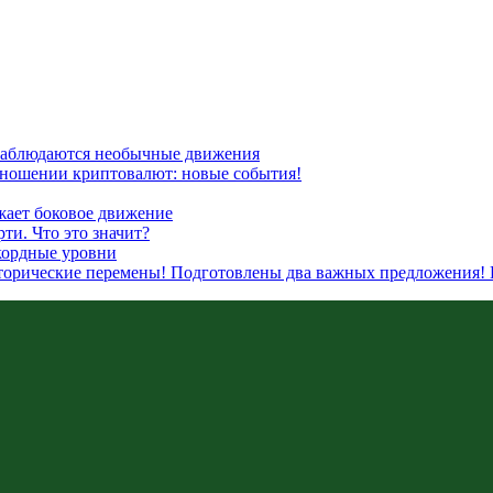
наблюдаются необычные движения
отношении криптовалют: новые события!
жает боковое движение
ти. Что это значит?
кордные уровни
сторические перемены! Подготовлены два важных предложения! 