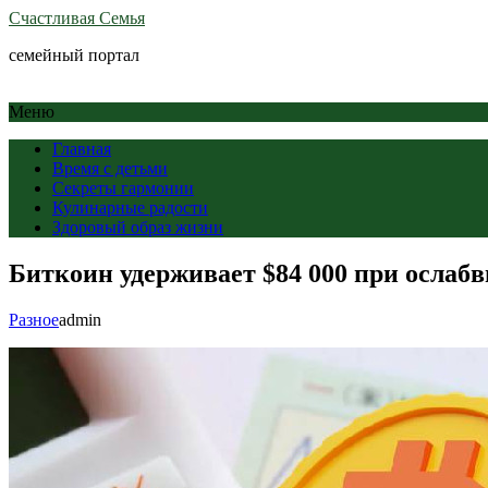
Счастливая Семья
семейный портал
Меню
Главная
Время с детьми
Секреты гармонии
Кулинарные радости
Здоровый образ жизни
Биткоин удерживает $84 000 при ослаб
Разное
admin