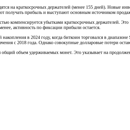
дятся на краткосрочных держателей (менее 155 дней). Новые ин
жают получать прибыль и выступают основным источником прода
стью компенсируется убытками краткосрочных держателей. Это п
менее, активность по фиксации прибыли остается.
накопления в 2024 году, когда биткоин торговался в диапазоне 
ачения с 2018 года. Однако совокупные долларовые потери оста
 общий объем удерживаемых монет. Это указывает на продолжен