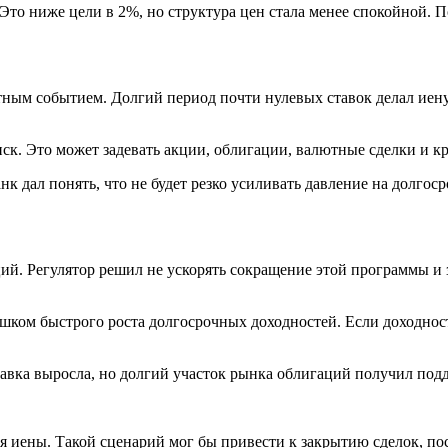
 Это ниже цели в 2%, но структура цен стала менее спокойной. 
тным событием. Долгий период почти нулевых ставок делал иен
ск. Это может задевать акции, облигации, валютные сделки и 
анк дал понять, что не будет резко усиливать давление на долг
ий. Регулятор решил не ускорять сокращение этой программы и
слишком быстрого роста долгосрочных доходностей. Если доходнос
вка выросла, но долгий участок рынка облигаций получил подд
ия иены. Такой сценарий мог бы привести к закрытию сделок, п